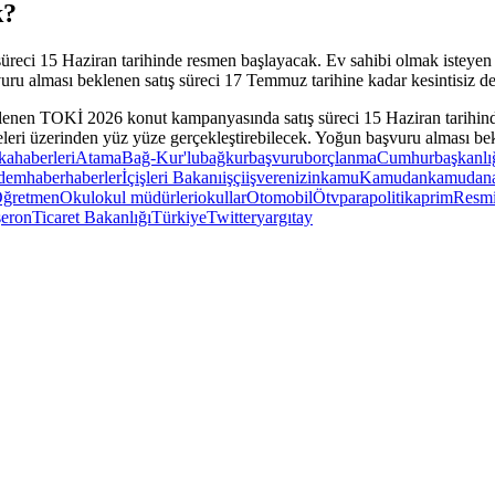
k?
ci 15 Haziran tarihinde resmen başlayacak. Ev sahibi olmak isteyen vat
uru alması beklenen satış süreci 17 Temmuz tarihine kadar kesintisiz 
kahaberleri
Atama
Bağ-Kur'lu
bağkur
başvuru
borçlanma
Cumhurbaşkanlı
dem
haber
haberler
İçişleri Bakanı
işçi
işveren
izin
kamu
Kamudan
kamudana
ğretmen
Okul
okul müdürleri
okullar
Otomobil
Ötv
para
politika
prim
Resmi
şeron
Ticaret Bakanlığı
Türkiye
Twitter
yargıtay