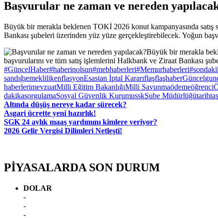
Başvurular ne zaman ve nereden yapılaca
Büyük bir merakla beklenen TOKİ 2026 konut kampanyasında satış süre
Bankası şubeleri üzerinden yüz yüze gerçekleştirebilecek. Yoğun başv
#GüncelHaber
#haberinolsun
#mebhaberleri
#Memurhaberleri
#sondaki
sandığı
emeklilik
enflasyon
Esastan İptal Kararı
flaş
flaşhaber
Güncel
gun
haberleri
mevzuat
Milli Eğitim Bakanlığı
Milli Savunma
ödeme
öğrenci
Ö
dakika
sorgulama
Sosyal Güvenlik Kurumu
ssk
Şube Müdürlüğü
tarih
ta
Altında düşüş nereye kadar sürecek?
Asgari ücrette yeni hazırlık!
SGK 24 aylık maaş yardımını kimlere veriyor?
2026 Gelir Vergisi Dilimleri Netleşti!
PİYASALARDA SON DURUM
DOLAR
-
-
-