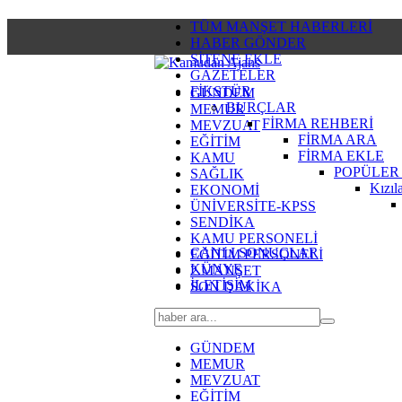
TÜM MANŞET HABERLERİ
HABER GÖNDER
SİTENE EKLE
GAZETELER
FİKSTÜR
GÜNDEM
BURÇLAR
MEMUR
FİRMA REHBERİ
MEVZUAT
FİRMA ARA
EĞİTİM
FİRMA EKLE
KAMU
POPÜLER
SAĞLIK
Kızıl
EKONOMİ
ÜNİVERSİTE-KPSS
SENDİKA
KAMU PERSONELİ
CANLI SONUÇLAR
EĞİTİM PERSONELİ
KÜNYE
2.MANŞET
İLETİŞİM
SON DAKİKA
GÜNDEM
MEMUR
MEVZUAT
EĞİTİM