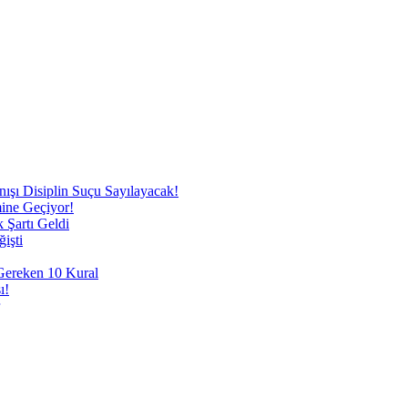
nışı Disiplin Suçu Sayılayacak!
mine Geçiyor!
 Şartı Geldi
işti
 Gereken 10 Kural
ı!