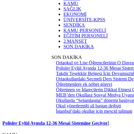
KAMU
SAĞLIK
EKONOMİ
ÜNİVERSİTE-KPSS
SENDİKA
KAMU PERSONELİ
EĞİTİM PERSONELİ
2.MANŞET
SON DAKİKA
SON DAKİKA
Ortaokul ve Lise Öğrencilerinin O Davra
Polisler Eylül Ayında 12-36 Mesai Siste
Takdir Teşekkür Belgesi İçin Devamsızlık
Ortaokullardaki Seçmeli Ders Sistemi Değ
Öğretmenlere ek nöbet görevi
Öğretmen ve İdarecilerin Dikkat Etmesi
MEB’den Okullara Sosyal Medya Uyarıs
Okullarda “Selamlaşma” dönemi başlıyor
Okul yönetlemiği sil baştan değişti
İstanbul’daki okullar için mescid talimatı
Polisler Eylül Ayında 12-36 Mesai Sistemine Geçiyor!