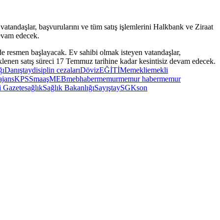
andaşlar, başvurularını ve tüm satış işlemlerini Halkbank ve Ziraat
devam edecek.
ğı
Danıştay
disiplin cezaları
Döviz
EĞİTİM
emekli
emekli
jans
KPSS
maaş
MEB
mebhaber
memur
memur haber
memur
 Gazete
sağlık
Sağlık Bakanlığı
Sayıştay
SGK
son