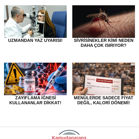
UZMANDAN YAZ UYARISI!
SIVRISINEKLER KIMI NEDEN
DAHA ÇOK ISIRIYOR?
ZAYIFLAMA IĞNESI
​MENÜLERDE SADECE FIYAT
KULLANANLAR DIKKAT!
DEĞIL, KALORI DÖNEMI!