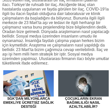
Sözü edilen ilaç uluslararası bir ilaç firmasının patentli
ilacı. Türkiye’de ruhsatlı bir ilaç. Akciğerde tıkaç olan
hastalarda uygulanan ve fayda görülen bir ilaç. COVİD-19’la
ilgili bu ilacın faydalı olduğuna dair laboratuvar ve klinik
çalışmaların da başladığını da biliyoruz. Bununla ilgili ilgili
merkeze de 23 Mart’ta aşı ve tedavi ile ilgili herhangi bir
çalışmanız varsa bunu projelendirip bize bilgilendirin dedik.
Oradan bize gelmedi. Dünyada araştırmanın nasıl yapılacağı
bellidir. Sosyal medya üzerinden insanların umudu ile
oynanamaz. İnsanlığa faydalı çalışma yapan herkes bizim
için kıymetlidir. Araştırma ve çalışmaların nasıl yapıldığı da
bellidir. 23 Mart’ta bizim çağrımıza cevap verilebilirdi. İlaç ve
aşı işi hem milli hem stratejik bir iştir. Sosyal medya
üzerinden yapılmaz. Uluslararası firmanın ilacı böyle umutlar
tüketilerek ifade edilemez.
SGK’DAN MILYONLARCA
ÇOCUKLARIN EKRAN
EMEKLIYE ÜCRETSIZ SAĞLIK
BAĞIMLILIĞI NASIL
DESTEĞI
AZALTILABILIR?