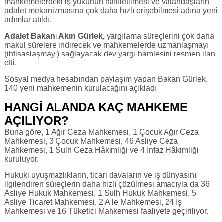
mahkemelerdeki iş yükünün hafifletilmesi ve vatandaşların
adalet mekanizmasına çok daha hızlı erişebilmesi adına yeni
adımlar atıldı.
Adalet Bakanı Akın Gürlek,
yargılama süreçlerini çok daha
makul sürelere indirecek ve mahkemelerde uzmanlaşmayı
(ihtisaslaşmayı) sağlayacak dev yargı hamlesini resmen ilan
etti.
Sosyal medya hesabından paylaşım yapan Bakan Gürlek,
140 yeni mahkemenin kurulacağını açıkladı
HANGİ ALANDA KAÇ MAHKEME
AÇILIYOR?
Buna göre, 1 Ağır Ceza Mahkemesi, 1 Çocuk Ağır Ceza
Mahkemesi, 3 Çocuk Mahkemesi, 46 Asliye Ceza
Mahkemesi, 1 Sulh Ceza Hâkimliği ve 4 İnfaz Hâkimliği
kuruluyor.
Hukuki uyuşmazlıkların, ticari davaların ve iş dünyasını
ilgilendiren süreçlerin daha hızlı çözülmesi amacıyla da 36
Asliye Hukuk Mahkemesi, 1 Sulh Hukuk Mahkemesi, 5
Asliye Ticaret Mahkemesi, 2 Aile Mahkemesi, 24 İş
Mahkemesi ve 16 Tüketici Mahkemesi faaliyete geçiriliyor.