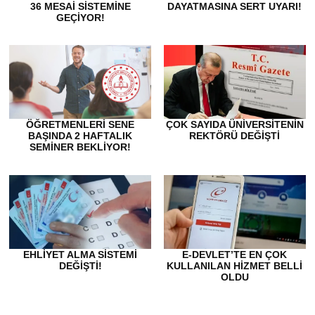
36 MESAI SISTEMINE
DAYATMASINA SERT UYARI!
GEÇIYOR!
ÖĞRETMENLERI SENE
ÇOK SAYIDA ÜNIVERSITENIN
BAŞINDA 2 HAFTALIK
REKTÖRÜ DEĞIŞTI
SEMINER BEKLIYOR!
EHLIYET ALMA SISTEMI
E-DEVLET’TE EN ÇOK
DEĞIŞTI!
KULLANILAN HIZMET BELLI
OLDU