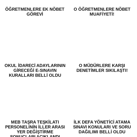
ÖĞRETMENLERE EK NÖBET
O ÖĞRETMENLERE NÖBET
GÖREVI
MUAFIYETI!
OKUL İDARECI ADAYLARININ
O MÜDÜRLERE KARŞI
GIRECEĞI E-SINAVIN
DENETIMLER SIKILAŞTI!
KURALLARI BELLI OLDU
MEB TAŞRA TEŞKILATI
İLK DEFA YÖNETICI ATAMA
PERSONELININ ILLER ARASI
SINAVI KONULARI VE SORU
YER DEĞIŞTIRME
DAĞILIMI BELLI OLDU
SONUÇLARI AÇIKLANDI