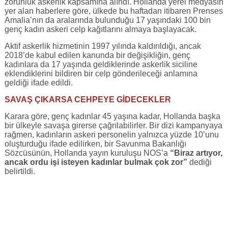
zorunluk askerlik kapsamına alındı. Hollanda yerel medyasın
yer alan haberlere göre, ülkede bu haftadan itibaren Prenses
Amalia’nın da aralarında bulunduğu 17 yaşındaki 100 bin
genç kadın askeri celp kağıtlarını almaya başlayacak.
Aktif askerlik hizmetinin 1997 yılında kaldırıldığı, ancak
2018’de kabul edilen kanunda bir değişikliğin, genç
kadınlara da 17 yaşında geldiklerinde askerlik siciline
eklendiklerini bildiren bir celp gönderileceği anlamına
geldiği ifade edildi.
SAVAŞ ÇIKARSA CEHPEYE GİDECEKLER
Karara göre, genç kadınlar 45 yaşına kadar, Hollanda başka
bir ülkeyle savaşa girerse çağrılabilirler. Bir dizi kampanyaya
rağmen, kadınların askeri personelin yalnızca yüzde 10’unu
oluşturduğu ifade edilirken, bir Savunma Bakanlığı
Sözcüsünün, Hollanda yayın kuruluşu NOS’a
“Biraz artıyor,
ancak ordu işi isteyen kadınlar bulmak çok zor”
dediği
belirtildi.