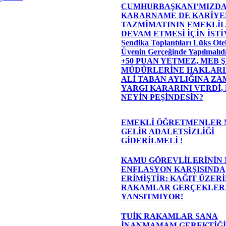
CUMHURBAŞKANI’MIZDA
KARARNAME DE KARİYE
TAZMİMATININ EMEKLİL
DEVAM ETMESİ İÇİN İST
Sendika Toplantıları Lüks Otel
Üyenin Gerçeğinde Yapılmalıdı
+50 PUAN YETMEZ, MEB 
MÜDÜRLERİNE HAKLARIN
ALİ TABAN AYLIĞINA ZAM
YARGI KARARINI VERDİ,
NEYİN PEŞİNDESİN?
EMEKLİ ÖĞRETMENLER 
GELİR ADALETSİZLİĞİ
GİDERİLMELİ !
KAMU GÖREVLİLERİNİN
ENFLASYON KARŞISINDA
ERİMİŞTİR: KAĞIT ÜZER
RAKAMLAR GERÇEKLER
YANSITMIYOR!
TUİK RAKAMLAR SANA
İNANMAMAM GEREKTİĞİ