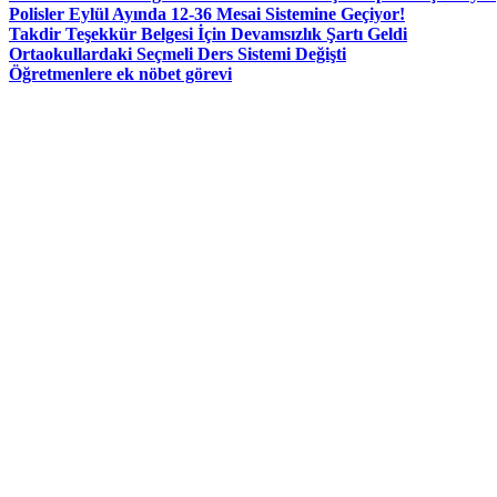
Polisler Eylül Ayında 12-36 Mesai Sistemine Geçiyor!
Takdir Teşekkür Belgesi İçin Devamsızlık Şartı Geldi
Ortaokullardaki Seçmeli Ders Sistemi Değişti
Öğretmenlere ek nöbet görevi