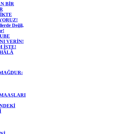
N BİR
R
İKTE
İYORUZ!
lerde Değil,
r!
ŞUBE
I VERİN!
 İSTE!
 HÂLÂ
MAĞDUR:
 MAAŞLARI
İNDEKİ
İ
Nİ