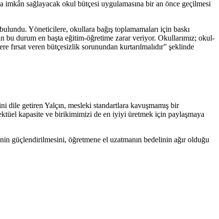
arına imkân sağlayacak okul bütçesi uygulamasına bir an önce geçilmesi
bulundu. Yöneticilere, okullara bağış toplamamaları için baskı
n bu durum en başta eğitim-öğretime zarar veriyor. Okullarımız; okul-
lere fırsat veren bütçesizlik sorunundan kurtarılmalıdır” şeklinde
ni dile getiren Yalçın, mesleki standartlara kavuşmamış bir
ktüel kapasite ve birikimimizi de en iyiyi üretmek için paylaşmaya
linin güçlendirilmesini, öğretmene el uzatmanın bedelinin ağır olduğu