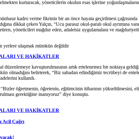
ıya gelmekten kurtaracak, yöneticilerin okulun esas işlerine yoğunlaşmal
ünhasır kadro verme fikrinin bir an önce hayata geçirilmesi çağrısında 
ığına dikkat çeken Yalçın, “Ucu parasız okul-paralı okul ayrımına vara
a getiren, yöneticileri mağdur eden, adaletsiz uygulamalara ve mağduriyet
en yerlere ulaşmak mümkün değildir
ALARI VE HAKİKATLER
sal düzenlemeye kavuşturulmasının artık ertelenemez bir noktaya geldiği
ün olmadığını belirterek, “Biz sahadan edindiğimiz tecrübeyi de entele
adelerini kullandı.
 “Bizler öğretmenin, öğretenin, eğitimcinin itibarının yükseltilmesini, e
urulması gerektiğine inanıyoruz” diye konuştu.
ALARI VE HAKİKATLER
 Acil Çağrı
ayacak!