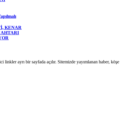
apılmalı
İ, KENAR
NAHTARI
YOR
linkler ayrı bir sayfada açılır. Sitemizde yayımlanan haber, köşe