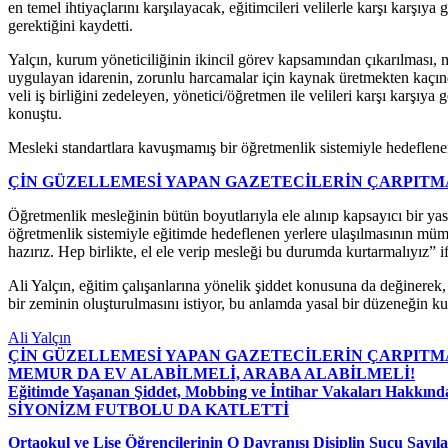
en temel ihtiyaçlarını karşılayacak, eğitimcileri velilerle karşı karş
gerektiğini kaydetti.
Yalçın, kurum yöneticiliğinin ikincil görev kapsamından çıkarılması, m
uygulayan idarenin, zorunlu harcamalar için kaynak üretmekten kaçınd
veli iş birliğini zedeleyen, yönetici/öğretmen ile velileri karşı karşıy
konuştu.
Mesleki standartlara kavuşmamış bir öğretmenlik sistemiyle hedeflen
ÇİN GÜZELLEMESİ YAPAN GAZETECİLERİN ÇARPITM
Öğretmenlik mesleğinin bütün boyutlarıyla ele alınıp kapsayıcı bir ya
öğretmenlik sistemiyle eğitimde hedeflenen yerlere ulaşılmasının mümk
hazırız. Hep birlikte, el ele verip mesleği bu durumda kurtarmalıyız” if
Ali Yalçın, eğitim çalışanlarına yönelik şiddet konusuna da değinerek,
bir zeminin oluşturulmasını istiyor, bu anlamda yasal bir düzeneğin k
Ali Yalçın
ÇİN GÜZELLEMESİ YAPAN GAZETECİLERİN ÇARPITM
MEMUR DA EV ALABİLMELİ, ARABA ALABİLMELİ!
Eğitimde Yaşanan Şiddet, Mobbing ve İntihar Vakaları Hakkında
SİYONİZM FUTBOLU DA KATLETTİ
Ortaokul ve Lise Öğrencilerinin O Davranışı Disiplin Suçu Sayıl