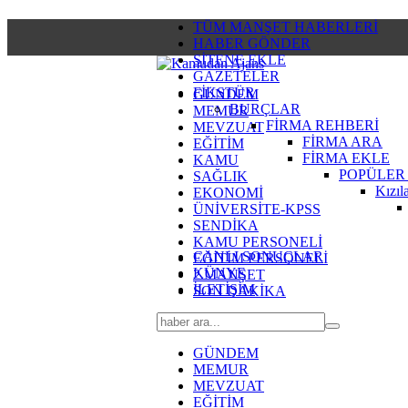
TÜM MANŞET HABERLERİ
HABER GÖNDER
SİTENE EKLE
GAZETELER
FİKSTÜR
GÜNDEM
BURÇLAR
MEMUR
FİRMA REHBERİ
MEVZUAT
FİRMA ARA
EĞİTİM
FİRMA EKLE
KAMU
POPÜLER
SAĞLIK
Kızıl
EKONOMİ
ÜNİVERSİTE-KPSS
SENDİKA
KAMU PERSONELİ
CANLI SONUÇLAR
EĞİTİM PERSONELİ
KÜNYE
2.MANŞET
İLETİŞİM
SON DAKİKA
GÜNDEM
MEMUR
MEVZUAT
EĞİTİM