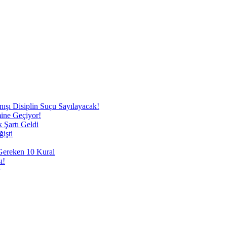
nışı Disiplin Suçu Sayılayacak!
mine Geçiyor!
 Şartı Geldi
işti
 Gereken 10 Kural
ı!