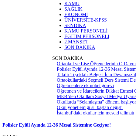
KAMU
SAĞLIK
EKONOMİ
ÜNİVERSİTE-KPSS
SENDİKA
KAMU PERSONELİ
EĞİTİM PERSONELİ
2.MANŞET
SON DAKİKA
SON DAKİKA
Ortaokul ve Lise Öğrencilerinin O Davra
Polisler Eylül Ayında 12-36 Mesai Siste
Takdir Teşekkür Belgesi İçin Devamsızlık
Ortaokullardaki Seçmeli Ders Sistemi Değ
Öğretmenlere ek nöbet görevi
Öğretmen ve İdarecilerin Dikkat Etmesi
MEB’den Okullara Sosyal Medya Uyarıs
Okullarda “Selamlaşma” dönemi başlıyor
Okul yönetlemiği sil baştan değişti
İstanbul’daki okullar için mescid talimatı
Polisler Eylül Ayında 12-36 Mesai Sistemine Geçiyor!