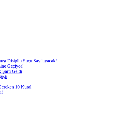
nışı Disiplin Suçu Sayılayacak!
mine Geçiyor!
 Şartı Geldi
işti
 Gereken 10 Kural
ı!