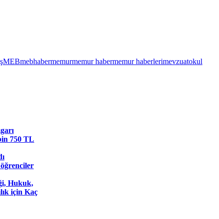
ş
MEB
mebhaber
memur
memur haber
memur haberleri
mevzuat
okul
garı
 bin 750 TL
dı
 öğrenciler
ği, Hukuk,
lık için Kaç