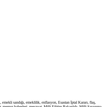
ekli sandığı, emeklilik, enflasyon, Esastan İptal Kararı, flaş,
, memur haberleri, mevzuat, Milli Eğitim Bakanlığı, Milli Savunma,