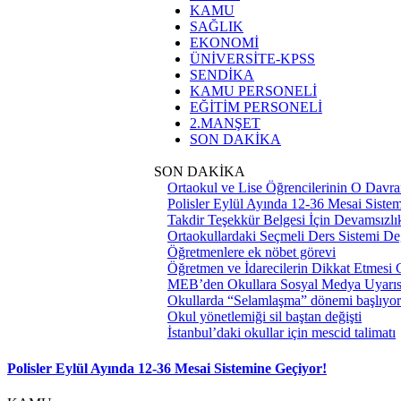
KAMU
SAĞLIK
EKONOMİ
ÜNİVERSİTE-KPSS
SENDİKA
KAMU PERSONELİ
EĞİTİM PERSONELİ
2.MANŞET
SON DAKİKA
SON DAKİKA
Ortaokul ve Lise Öğrencilerinin O Davra
Polisler Eylül Ayında 12-36 Mesai Siste
Takdir Teşekkür Belgesi İçin Devamsızlık
Ortaokullardaki Seçmeli Ders Sistemi Değ
Öğretmenlere ek nöbet görevi
Öğretmen ve İdarecilerin Dikkat Etmesi
MEB’den Okullara Sosyal Medya Uyarıs
Okullarda “Selamlaşma” dönemi başlıyor
Okul yönetlemiği sil baştan değişti
İstanbul’daki okullar için mescid talimatı
Polisler Eylül Ayında 12-36 Mesai Sistemine Geçiyor!