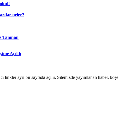
okul!
şartlar neler?
e Tanınan
şime Açıldı
linkler ayrı bir sayfada açılır. Sitemizde yayımlanan haber, köşe