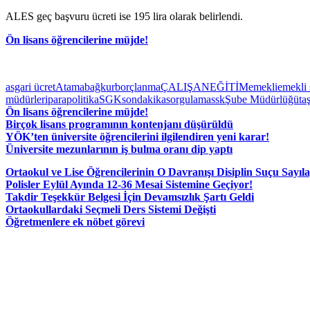
ALES geç başvuru ücreti ise 195 lira olarak belirlendi.
Ön lisans öğrencilerine müjde!
asgari ücret
Atama
bağkur
borçlanma
ÇALIŞAN
EĞİTİM
emekli
emekli 
müdürleri
para
politika
SGK
sondakika
sorgulama
ssk
Şube Müdürlüğü
ta
Ön lisans öğrencilerine müjde!
Birçok lisans programının kontenjanı düşürüldü
YÖK’ten üniversite öğrencilerini ilgilendiren yeni karar!
Üniversite mezunlarının iş bulma oranı dip yaptı
Ortaokul ve Lise Öğrencilerinin O Davranışı Disiplin Suçu Sayıl
Polisler Eylül Ayında 12-36 Mesai Sistemine Geçiyor!
Takdir Teşekkür Belgesi İçin Devamsızlık Şartı Geldi
Ortaokullardaki Seçmeli Ders Sistemi Değişti
Öğretmenlere ek nöbet görevi