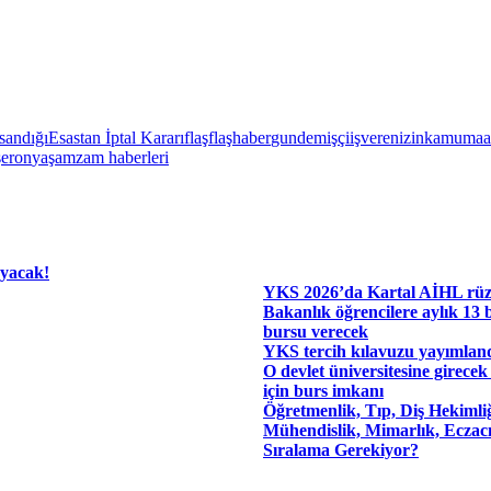
sandığı
Esastan İptal Kararı
flaş
flaşhaber
gundem
işçi
işveren
izin
kamu
maa
şeron
yaşam
zam haberleri
ayacak!
YKS 2026’da Kartal AİHL rüz
Bakanlık öğrencilere aylık 13
bursu verecek
YKS tercih kılavuzu yayımlan
O devlet üniversitesine girecek
için burs imkanı
Öğretmenlik, Tıp, Diş Hekimli
Mühendislik, Mimarlık, Eczacı
Sıralama Gerekiyor?