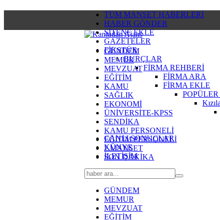
TÜM MANŞET HABERLERİ
HABER GÖNDER
SİTENE EKLE
GAZETELER
FİKSTÜR
GÜNDEM
BURÇLAR
MEMUR
FİRMA REHBERİ
MEVZUAT
FİRMA ARA
EĞİTİM
FİRMA EKLE
KAMU
POPÜLER
SAĞLIK
Kızıl
EKONOMİ
ÜNİVERSİTE-KPSS
SENDİKA
KAMU PERSONELİ
CANLI SONUÇLAR
EĞİTİM PERSONELİ
KÜNYE
2.MANŞET
İLETİŞİM
SON DAKİKA
GÜNDEM
MEMUR
MEVZUAT
EĞİTİM