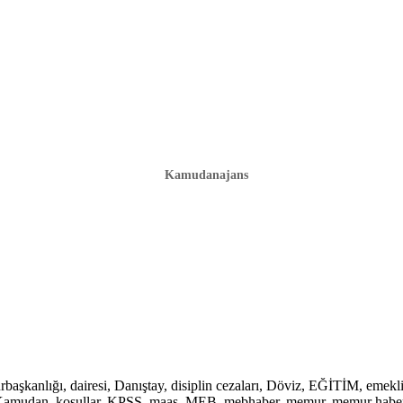
Kamudanajans
lığı, dairesi, Danıştay, disiplin cezaları, Döviz, EĞİTİM, emekli, em
mu, Kamudan, koşullar, KPSS, maaş, MEB, mebhaber, memur, memur haber