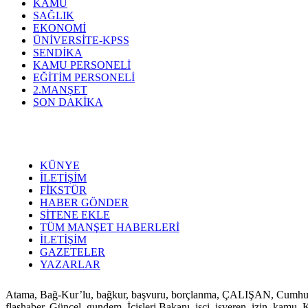
KAMU
SAĞLIK
EKONOMİ
ÜNİVERSİTE-KPSS
SENDİKA
KAMU PERSONELİ
EĞİTİM PERSONELİ
2.MANŞET
SON DAKİKA
KÜNYE
İLETİŞİM
FİKSTÜR
HABER GÖNDER
SİTENE EKLE
TÜM MANŞET HABERLERİ
İLETİŞİM
GAZETELER
YAZARLAR
Atama, Bağ-Kur’lu, bağkur, başvuru, borçlanma, ÇALIŞAN, Cumhurbaşkan
flaşhaber, Güncel, gundem, İçişleri Bakanı, işçi, işveren, izin, ka