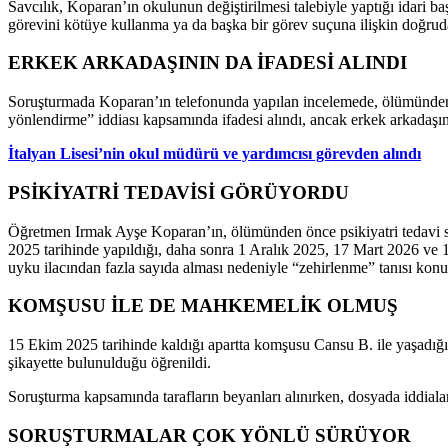
Savcılık, Koparan’ın okulunun değiştirilmesi talebiyle yaptığı idari ba
görevini kötüye kullanma ya da başka bir görev suçuna ilişkin doğru
ERKEK ARKADAŞININ DA İFADESİ ALINDI
Soruşturmada Koparan’ın telefonunda yapılan incelemede, ölümünden ön
yönlendirme” iddiası kapsamında ifadesi alındı, ancak erkek arkadaşını
İtalyan Lisesi’nin okul müdürü ve yardımcısı görevden alındı
PSİKİYATRİ TEDAVİSİ GÖRÜYORDU
Öğretmen Irmak Ayşe Koparan’ın, ölümünden önce psikiyatri tedavi sür
2025 tarihinde yapıldığı, daha sonra 1 Aralık 2025, 17 Mart 2026 ve 13
uyku ilacından fazla sayıda alması nedeniyle “zehirlenme” tanısı konul
KOMŞUSU İLE DE MAHKEMELİK OLMUŞ
15 Ekim 2025 tarihinde kaldığı apartta komşusu Cansu B. ile yaşadığı
şikayette bulunulduğu öğrenildi.
Soruşturma kapsamında tarafların beyanları alınırken, dosyada iddialar
SORUŞTURMALAR ÇOK YÖNLÜ SÜRÜYOR