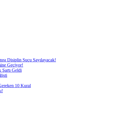
nışı Disiplin Suçu Sayılayacak!
mine Geçiyor!
 Şartı Geldi
işti
 Gereken 10 Kural
ı!