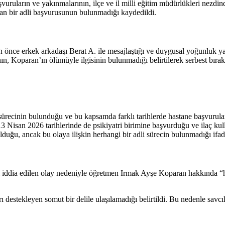
şvuruların ve yakınmalarının, ilçe ve il milli eğitim müdürlükleri nezdi
dan bir adli başvurusunun bulunmadığı kaydedildi.
ce erkek arkadaşı Berat A. ile mesajlaştığı ve duygusal yoğunluk yaşad
n, Koparan’ın ölümüyle ilgisinin bulunmadığı belirtilerek serbest bırakı
ecinin bulunduğu ve bu kapsamda farklı tarihlerde hastane başvuruları
 Nisan 2026 tarihlerinde de psikiyatri birimine başvurduğu ve ilaç kulla
duğu, ancak bu olaya ilişkin herhangi bir adli sürecin bulunmadığı ifade
 iddia edilen olay nedeniyle öğretmen Irmak Ayşe Koparan hakkında “ha
ı destekleyen somut bir delile ulaşılamadığı belirtildi. Bu nedenle savcı