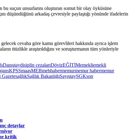
 bu suçun unsurlarını oluşturan somut bir olay öyküsüne
ığını düşündüğünü arkadaş çevresiyle paylaştığı yönünde ifadelerin
, gelecek cevaba göre kamu görevlileri hakkında ayrıca işlem
rın titizlikle araştırıldığını ve soruşturmanın tüm yönleriyle
ğı
Danıştay
disiplin cezaları
Döviz
EĞİTİM
emekli
emekli
jans
KPSS
maaş
MEB
mebhaber
memur
memur haber
memur
 Gazete
sağlık
Sağlık Bakanlığı
Sayıştay
SGK
son
em
unç detaylar
eniyor
e kritik