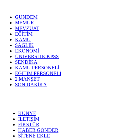
GÜNDEM
MEMUR
MEVZUAT
EĞİTİM
KAMU
SAĞLIK
EKONOMİ
ÜNİVERSİTE-KPSS
SENDİKA
KAMU PERSONELİ
EĞİTİM PERSONELİ
2.MANŞET
SON DAKİKA
KÜNYE
İLETİŞİM
FİKSTÜR
HABER GÖNDER
SİTENE EKLE