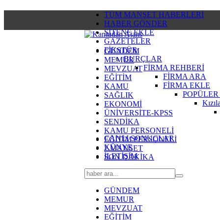
TÜM MANŞET HABERLERİ
HABER GÖNDER
SİTENE EKLE
GAZETELER
FİKSTÜR
GÜNDEM
BURÇLAR
MEMUR
FİRMA REHBERİ
MEVZUAT
FİRMA ARA
EĞİTİM
FİRMA EKLE
KAMU
POPÜLER
SAĞLIK
Kızıl
EKONOMİ
ÜNİVERSİTE-KPSS
SENDİKA
KAMU PERSONELİ
CANLI SONUÇLAR
EĞİTİM PERSONELİ
KÜNYE
2.MANŞET
İLETİŞİM
SON DAKİKA
GÜNDEM
MEMUR
MEVZUAT
EĞİTİM