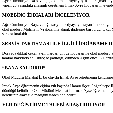
Ağrı Cumhuriyet Başsavcılığı, okul müdürüyle yaşanan tartışmadan yer 
yapan 28 yaşındaki anasınıfı öğretmeni Irmak Ayşe Koparan’ın evinde 
MOBBİNG İDDİALARI İNCELENİYOR
Ağrı Cumhuriyet Başsavcılığı, sosyal medyaya yansıyan “mobbing, hak
okul müdürü Melahat İ.’yi gözaltına alarak ifadesine başvurdu. Okul 
serbest bırakıldı.
SERVİS TARTIŞMASI İLE İLGİLİ İDDİANAME
Dosyada dikkat çeken ayrıntılardan biri de Koparan ile okul müdürü a
taraflar hakkında adli süreç başlatıldığı, ölümden 4 gün önce, 3 Hazir
“BANA SALDIRDI”
Okul Müdürü Melahat İ., bu olayda Irmak Ayşe öğretmenin kendisine hakar
Irmak Ayşe öğretmenin eğitim yılı başında Hamur ilçesi Soğanlıtepe İ
döndüğü belirtildi. Okul Müdürü Melahat İ., Irmak Ayşe öğretmenin yer 
kendisinin alakası olmadığını ifadesinde belirtti.
YER DEĞİŞTİRME TALEBİ ARAŞTIRILIYOR