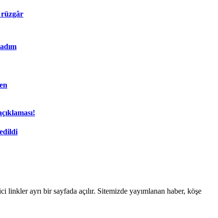
 rüzgâr
 adım
den
açıklaması!
dildi
linkler ayrı bir sayfada açılır. Sitemizde yayımlanan haber, köşe