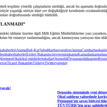
eli tespitine yönelik çalışmaların sürdüğü, ancak bu aşamada doğrudan
üyle yaşadığı süreçte idari yer değişikliğiyle kendisinin cezalandırıld
ımları doğrultusunda sürdüğü bildirildi.
TLANMADI”
ndeki iddialar üzerine ilgili Milli Eğitim Müdürlüklerine yazı yazarken
 kılan bir emareye rastlanmadığını, ancak kamuoyuna yansıyan tüm iddiala
kahaberleri
Atama
Bağ-Kur'lu
bağkur
başvuru
borçlanma
Cumhurbaşkanlı
dem
haber
haberler
İçişleri Bakanı
işçi
işveren
izin
kamu
Kamudan
kamudana
ğretmen
Okul
okul müdürleri
okullar
Otomobil
Ötv
para
politika
prim
Resmi
şeron
Ticaret Bakanlığı
Türkiye
Twitter
yargıtay
ayacak!
Depozito sisteminde yeni dön
Okul saldırısı vahşetinde kork
Pentagon’un savaş bütçesi tük
TÜVTÜRK’ten araç sahiplerin