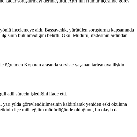
ine kadar soruşturmayı derinleştirdi. Ağrı’nın Hamur ilçesinde görev
 yönlü incelemeye aldı. Başsavcılık, yürütülen soruşturma kapsamında
lgisinin bulunmadığını belirtti. Okul Müdürü, ifadesinin ardından
le öğretmen Koparan arasında serviste yaşanan tartışmaya ilişkin
 adli sürecin işlediğini ifade etti.
yarı yılda görevlendirilmesinin kaldırılarak yeniden eski okuluna
yetkinin ilçe milli eğitim müdürlüğünde olduğunu, bu olayla da