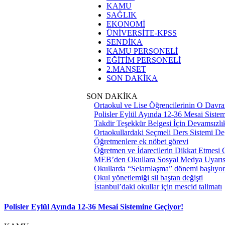
KAMU
SAĞLIK
EKONOMİ
ÜNİVERSİTE-KPSS
SENDİKA
KAMU PERSONELİ
EĞİTİM PERSONELİ
2.MANŞET
SON DAKİKA
SON DAKİKA
Ortaokul ve Lise Öğrencilerinin O Davra
Polisler Eylül Ayında 12-36 Mesai Siste
Takdir Teşekkür Belgesi İçin Devamsızlık
Ortaokullardaki Seçmeli Ders Sistemi Değ
Öğretmenlere ek nöbet görevi
Öğretmen ve İdarecilerin Dikkat Etmesi
MEB’den Okullara Sosyal Medya Uyarıs
Okullarda “Selamlaşma” dönemi başlıyor
Okul yönetlemiği sil baştan değişti
İstanbul’daki okullar için mescid talimatı
Polisler Eylül Ayında 12-36 Mesai Sistemine Geçiyor!