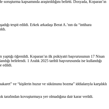
nde soruşturma kapsamında araştırıldığını belirtti. Dosyada, Koparan’ın
ığı tespit edildi. Erkek arkadaşı Berat A.’nın da “intihara
ldı.
 yaptığı öğrenildi. Koparan’ın ilk psikiyatri başvurusunun 17 Nisan
ndığı belirlendi. 1 Aralık 2025 tarihli başvurusunda ise kullandığı
 edildi.
karet” ve “kişilerin huzur ve sükünunu bozma” iddialarıyla karşılıklı
lık tarafından kovuşturmaya yer olmadığına dair karar verildi.