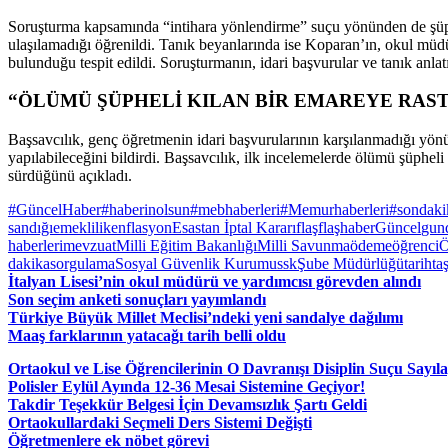
Soruşturma kapsamında “intihara yönlendirme” suçu yönünden de şüph
ulaşılamadığı öğrenildi. Tanık beyanlarında ise Koparan’ın, okul müdür
bulunduğu tespit edildi. Soruşturmanın, idari başvurular ve tanık anlat
“ÖLÜMÜ ŞÜPHELİ KILAN BİR EMAREYE RAS
Başsavcılık, genç öğretmenin idari başvurularının karşılanmadığı yönü
yapılabileceğini bildirdi. Başsavcılık, ilk incelemelerde ölümü şüpheli
sürdüğünü açıkladı.
#GüncelHaber
#haberinolsun
#mebhaberleri
#Memurhaberleri
#sondaki
sandığı
emeklilik
enflasyon
Esastan İptal Kararı
flaş
flaşhaber
Güncel
gun
haberleri
mevzuat
Milli Eğitim Bakanlığı
Milli Savunma
ödeme
öğrenci
Ö
dakika
sorgulama
Sosyal Güvenlik Kurumu
ssk
Şube Müdürlüğü
tarih
ta
İtalyan Lisesi’nin okul müdürü ve yardımcısı görevden alındı
Son seçim anketi sonuçları yayımlandı
Türkiye Büyük Millet Meclisi’ndeki yeni sandalye dağılımı
Maaş farklarının yatacağı tarih belli oldu
Ortaokul ve Lise Öğrencilerinin O Davranışı Disiplin Suçu Sayıl
Polisler Eylül Ayında 12-36 Mesai Sistemine Geçiyor!
Takdir Teşekkür Belgesi İçin Devamsızlık Şartı Geldi
Ortaokullardaki Seçmeli Ders Sistemi Değişti
Öğretmenlere ek nöbet görevi