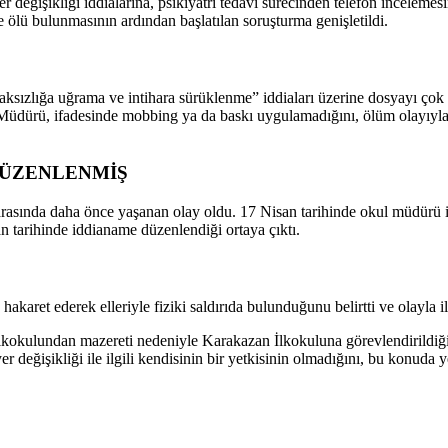
değişikliği iddialarına, psikiyatri tedavi sürecinden telefon incelemes
ölü bulunmasının ardından başlatılan soruşturma genişletildi.
sızlığa uğrama ve intihara sürüklenme” iddiaları üzerine dosyayı çok
Müdürü, ifadesinde mobbing ya da baskı uygulamadığını, ölüm olayıyla i
 DÜZENLENMİŞ
rasında daha önce yaşanan olay oldu. 17 Nisan tarihinde okul müdürü i
an tarihinde iddianame düzenlendiği ortaya çıktı.
et ederek elleriyle fiziki saldırıda bulunduğunu belirtti ve olayla ilgili
lkokulundan mazereti nedeniyle Karakazan İlkokuluna görevlendirildiği, 
değişikliği ile ilgili kendisinin bir yetkisinin olmadığını, bu konuda 