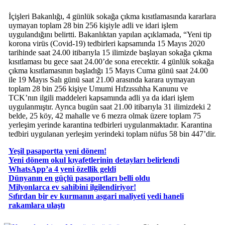
İçişleri Bakanlığı, 4 günlük sokağa çıkma kısıtlamasında kararlara
uymayan toplam 28 bin 256 kişiyle adli ve idari işlem
uygulandığını belirtti. Bakanlıktan yapılan açıklamada, “Yeni tip
korona virüs (Covid-19) tedbirleri kapsamında 15 Mayıs 2020
tarihinde saat 24.00 itibarıyla 15 ilimizde başlayan sokağa çıkma
kısıtlaması bu gece saat 24.00’de sona erecektir. 4 günlük sokağa
çıkma kısıtlamasının başladığı 15 Mayıs Cuma günü saat 24.00
ile 19 Mayıs Salı günü saat 21.00 arasında karara uymayan
toplam 28 bin 256 kişiye Umumi Hıfzıssıhha Kanunu ve
TCK’nın ilgili maddeleri kapsamında adli ya da idari işlem
uygulanmıştır. Ayrıca bugün saat 21.00 itibarıyla 31 ilimizdeki 2
belde, 25 köy, 42 mahalle ve 6 mezra olmak üzere toplam 75
yerleşim yerinde karantina tedbirleri uygulanmaktadır. Karantina
tedbiri uygulanan yerleşim yerindeki toplam nüfus 58 bin 447’dir.
Yeşil pasaportta yeni dönem!
Yeni dönem okul kıyafetlerinin detayları belirlendi
WhatsApp’a 4 yeni özellik geldi
Dünyanın en güçlü pasaportları belli oldu
Milyonlarca ev sahibini ilgilendiriyor!
Sıfırdan bir ev kurmanın asgari maliyeti yedi haneli
rakamlara ulaştı