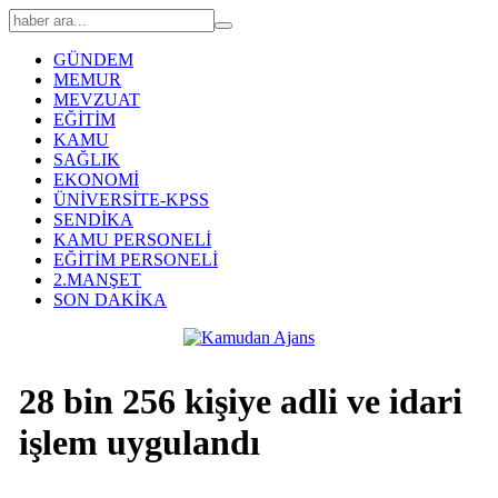
GÜNDEM
MEMUR
MEVZUAT
EĞİTİM
KAMU
SAĞLIK
EKONOMİ
ÜNİVERSİTE-KPSS
SENDİKA
KAMU PERSONELİ
EĞİTİM PERSONELİ
2.MANŞET
SON DAKİKA
28 bin 256 kişiye adli ve idari
işlem uygulandı