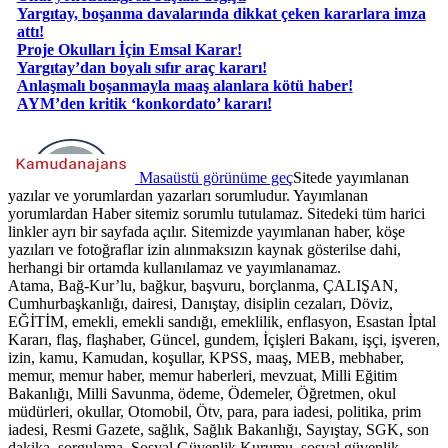
Yargıtay, boşanma davalarında dikkat çeken kararlara imza
attı!
Proje Okulları İçin Emsal Karar!
Yargıtay’dan boyalı sıfır araç kararı!
Anlaşmalı boşanmayla maaş alanlara kötü haber!
AYM’den kritik ‘konkordato’ kararı!
Masaüstü görünüme geç
Sitede yayımlanan
yazılar ve yorumlardan yazarları sorumludur. Yayımlanan
yorumlardan Haber sitemiz sorumlu tutulamaz. Sitedeki tüm harici
linkler ayrı bir sayfada açılır. Sitemizde yayımlanan haber, köşe
yazıları ve fotoğraflar izin alınmaksızın kaynak gösterilse dahi,
herhangi bir ortamda kullanılamaz ve yayımlanamaz.
Atama, Bağ-Kur’lu, bağkur, başvuru, borçlanma, ÇALIŞAN,
Cumhurbaşkanlığı, dairesi, Danıştay, disiplin cezaları, Döviz,
EĞİTİM, emekli, emekli sandığı, emeklilik, enflasyon, Esastan İptal
Kararı, flaş, flaşhaber, Güncel, gundem, İçişleri Bakanı, işçi, işveren,
izin, kamu, Kamudan, koşullar, KPSS, maaş, MEB, mebhaber,
memur, memur haber, memur haberleri, mevzuat, Milli Eğitim
Bakanlığı, Milli Savunma, ödeme, Ödemeler, Öğretmen, okul
müdürleri, okullar, Otomobil, Ötv, para, para iadesi, politika, prim
iadesi, Resmi Gazete, sağlık, Sağlık Bakanlığı, Sayıştay, SGK, son
dakika, sorgulama, Sosyal Güvenlik Kurumu, sosyal güvenlik