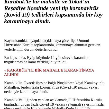
Karabük’te bir mahalle ve Tokat’ın
Reşadiye ilçesinde yeni tip koronavirüs
(Kovid-19) tedbirleri kapsamında bir köy
karantinaya alındı.
Kaymakamlıktan yapılan açıklamaya göre, İlçe Umumi
Hıfzıssıhha Kurulu toplantısında, karantinaya alınması gereken
yerlerle ilgili durum değerlendirildi.
Bu kapsamda, Eyüp köyünde 14 gün süreyle karantina
uygulanmasına karar verildiği duyuruldu.
– KARABÜK’TE BİR MAHALLE KARANTİNAYA
ALINDI
Karabük’ün Ovacık ilçesine bağlı Pürçükören köyü Karakoyunlu
Mahallesi, birden fazla korona virüs (Covid-19) pozitif vakası
nedeniyle karantinaya alındı.
Karabük Valiliğinden yapılan açıklamada, İl Hıfzıssıhha Kurulu
tarafından birden fazla Covid-19 vakası ve temaslı sayısının fazla
olması nedeniyle Karakoyunlu Mahallesi’nde 14 günlük