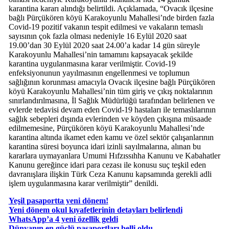
karantina kararı alındığı belirtildi. Açıklamada, “Ovacık ilçesine
bağlı Pürçükören köyü Karakoyunlu Mahallesi’nde birden fazla
Covid-19 pozitif vakanın tespit edilmesi ve vakaların temaslı
sayısının çok fazla olması nedeniyle 16 Eylül 2020 saat
19.00’dan 30 Eylül 2020 saat 24.00’a kadar 14 gün süreyle
Karakoyunlu Mahallesi’nin tamamını kapsayacak şekilde
karantina uygulanmasına karar verilmiştir. Covid-19
enfeksiyonunun yayılmasının engellenmesi ve toplumun
sağlığının korunması amacıyla Ovacık ilçesine bağlı Pürçükören
köyü Karakoyunlu Mahallesi’nin tüm giriş ve çıkış noktalarının
sınırlandırılmasına, İl Sağlık Müdürlüğü tarafından belirlenen ve
evlerde tedavisi devam eden Covid-19 hastaları ile temaslılarının
sağlık sebepleri dışında evlerinden ve köyden çıkışına müsaade
edilmemesine, Pürçükören köyü Karakoyunlu Mahallesi’nde
karantina altında ikamet eden kamu ve özel sektör çalışanlarının
karantina süresi boyunca idari izinli sayılmalarına, alınan bu
kararlara uymayanlara Umumi Hıfzıssıhha Kanunu ve Kabahatler
Kanunu gereğince idari para cezası ile konusu suç teşkil eden
davranışlara ilişkin Türk Ceza Kanunu kapsamında gerekli adli
işlem uygulanmasına karar verilmiştir” denildi.
Yeşil pasaportta yeni dönem!
Yeni dönem okul kıyafetlerinin detayları belirlendi
WhatsApp’a 4 yeni özellik geldi
Dünyanın en güçlü pasaportları belli oldu