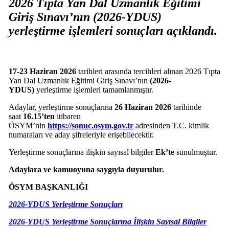
2026 Tıpta Yan Dal Uzmanlık Eğitimi
Giriş Sınavı’nın (2026-YDUS)
yerleştirme işlemleri sonuçları açıklandı.
17-23 Haziran 2026
tarihleri arasında tercihleri alınan 2026 Tıpta
Yan Dal Uzmanlık Eğitimi Giriş Sınavı’nın
(2026-
YDUS)
yerleştirme işlemleri tamamlanmıştır.
Adaylar, yerleştirme sonuçlarına
26 Haziran 2026
tarihinde
saat
16.15’ten
itibaren
ÖSYM’nin
https://sonuc.osym.gov.tr
adresinden T.C. kimlik
numaraları ve aday şifreleriyle erişebilecektir.
Yerleştirme sonuçlarına ilişkin sayısal bilgiler
Ek’te
sunulmuştur.
Adaylara ve kamuoyuna saygıyla duyurulur.
ÖSYM BAŞKANLIĞI
2026-YDUS Yerleştirme Sonuçları
2026-YDUS Yerleştirme Sonuçlarına İlişkin Sayısal Bilgiler