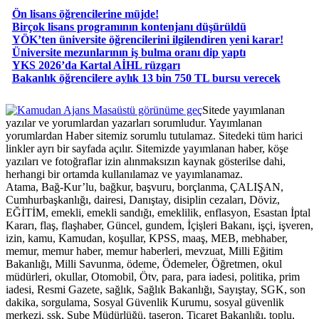
Ön lisans öğrencilerine müjde!
Birçok lisans programının kontenjanı düşürüldü
YÖK’ten üniversite öğrencilerini ilgilendiren yeni karar!
Üniversite mezunlarının iş bulma oranı dip yaptı
YKS 2026’da Kartal AİHL rüzgarı
Bakanlık öğrencilere aylık 13 bin 750 TL bursu verecek
Masaüstü görünüme geç
Sitede yayımlanan
yazılar ve yorumlardan yazarları sorumludur. Yayımlanan
yorumlardan Haber sitemiz sorumlu tutulamaz. Sitedeki tüm harici
linkler ayrı bir sayfada açılır. Sitemizde yayımlanan haber, köşe
yazıları ve fotoğraflar izin alınmaksızın kaynak gösterilse dahi,
herhangi bir ortamda kullanılamaz ve yayımlanamaz.
Atama, Bağ-Kur’lu, bağkur, başvuru, borçlanma, ÇALIŞAN,
Cumhurbaşkanlığı, dairesi, Danıştay, disiplin cezaları, Döviz,
EĞİTİM, emekli, emekli sandığı, emeklilik, enflasyon, Esastan İptal
Kararı, flaş, flaşhaber, Güncel, gundem, İçişleri Bakanı, işçi, işveren,
izin, kamu, Kamudan, koşullar, KPSS, maaş, MEB, mebhaber,
memur, memur haber, memur haberleri, mevzuat, Milli Eğitim
Bakanlığı, Milli Savunma, ödeme, Ödemeler, Öğretmen, okul
müdürleri, okullar, Otomobil, Ötv, para, para iadesi, politika, prim
iadesi, Resmi Gazete, sağlık, Sağlık Bakanlığı, Sayıştay, SGK, son
dakika, sorgulama, Sosyal Güvenlik Kurumu, sosyal güvenlik
merkezi, ssk, Şube Müdürlüğü, taşeron, Ticaret Bakanlığı, toplu,