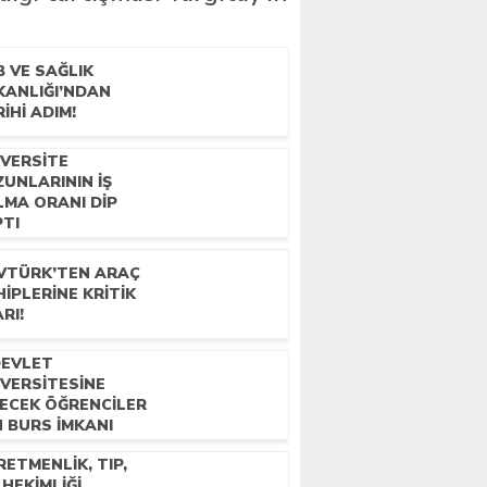
 VE SAĞLIK
KANLIĞI’NDAN
IHI ADIM!
IVERSITE
UNLARININ IŞ
LMA ORANI DIP
PTI
VTÜRK’TEN ARAÇ
IPLERINE KRITIK
RI!
DEVLET
IVERSITESINE
RECEK ÖĞRENCILER
N BURS IMKANI
ETMENLIK, TIP,
 HEKIMLIĞI,