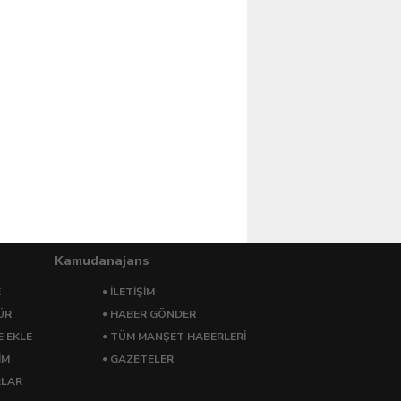
Kamudanajans
E
İLETİŞİM
ÜR
HABER GÖNDER
E EKLE
TÜM MANŞET HABERLERİ
İM
GAZETELER
RLAR