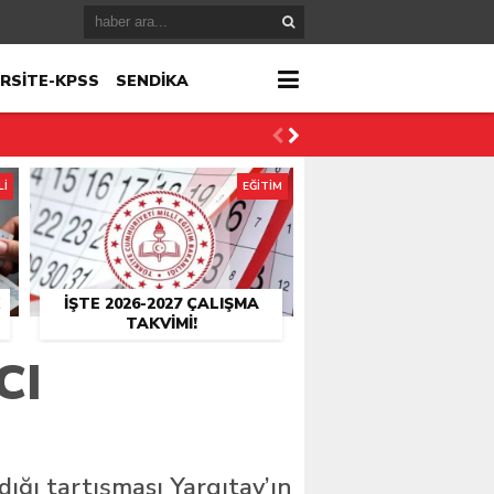
RSİTE-KPSS
SENDİKA
Lİ
EĞİTİM
İŞTE 2026-2027 ÇALIŞMA
TAKVIMI!
CI
ığı tartışması Yargıtay’ın