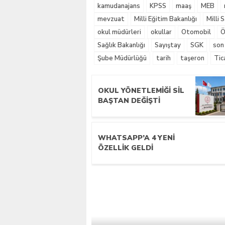
kamudanajans
KPSS
maaş
MEB
mevzuat
Milli Eğitim Bakanlığı
Milli
okul müdürleri
okullar
Otomobil
Ö
Sağlık Bakanlığı
Sayıştay
SGK
son
Şube Müdürlüğü
tarih
taşeron
Tic
OKUL YÖNETLEMIĞI SIL
BAŞTAN DEĞIŞTI
WHATSAPP’A 4 YENI
ÖZELLIK GELDI