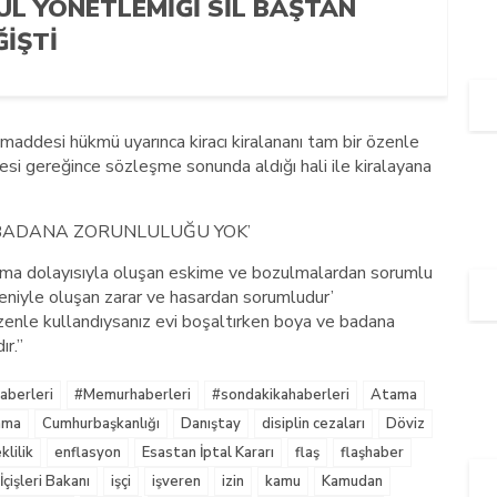
UL YÖNETLEMIĞI SIL BAŞTAN
ĞIŞTI
addesi hükmü uyarınca kiracı kiralananı tam bir özenle
i gereğince sözleşme sonunda aldığı hali ile kiralayana
 BADANA ZORUNLULUĞU YOK’
nma dolayısıyla oluşan eskime ve bozulmalardan sorumlu
niyle oluşan zarar ve hasardan sorumludur’
enle kullandıysanız evi boşaltırken boya ve badana
r.”
berleri
#Memurhaberleri
#sondakikahaberleri
Atama
nma
Cumhurbaşkanlığı
Danıştay
disiplin cezaları
Döviz
lilik
enflasyon
Esastan İptal Kararı
flaş
flaşhaber
İçişleri Bakanı
işçi
işveren
izin
kamu
Kamudan