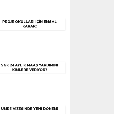
PROJE OKULLARI İÇIN EMSAL
KARAR!
SGK 24 AYLIK MAAŞ YARDIMINI
KIMLERE VERIYOR?
UMRE VIZESINDE YENI DÖNEM!