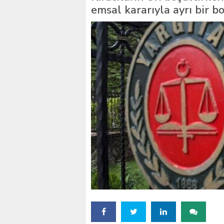
emsal kararıyla ayrı bir b
İstanbul’daki okullar içi