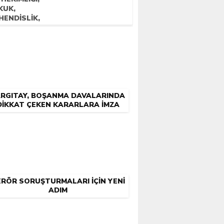
KUK,
HENDISLIK,
ARLIK, ECZACILIK
N KAÇ SIRALAMA
REKIYOR?
ARGITAY, BOŞANMA DAVALARINDA
DIKKAT ÇEKEN KARARLARA IMZA
ATTI!
RÖR SORUŞTURMALARI IÇIN YENI
ADIM