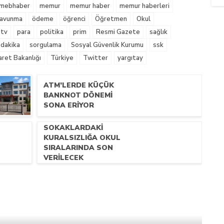
mebhaber
memur
memur haber
memur haberleri
 Savunma
ödeme
öğrenci
Öğretmen
Okul
tv
para
politika
prim
Resmi Gazete
sağlık
 dakika
sorgulama
Sosyal Güvenlik Kurumu
ssk
aret Bakanlığı
Türkiye
Twitter
yargıtay
ATM’LERDE KÜÇÜK
BANKNOT DÖNEMI
SONA ERIYOR
SOKAKLARDAKI
KURALSIZLIĞA OKUL
SIRALARINDA SON
VERILECEK