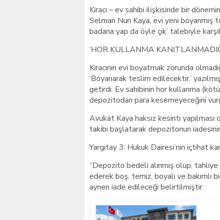
Kiracı – ev sahibi ilişkisinde bir döne
Selman Nuri Kaya, evi yeni boyanmış tes
badana yap da öyle çık’ talebiyle karşıl
‘HOR KULLANMA KANITLANMADIĞ
Kiracının evi boyatmak zorunda olmadı
‘Boyanarak teslim edilecektir.’ yazılm
getirdi. Ev sahibinin hor kullanma (kö
depozitodan para kesemeyeceğini vurg
Avukat Kaya haksız kesinti yapılması 
takibi başlatarak depozitonun iadesinin
Yargıtay 3. Hukuk Dairesi’nin içtihat ka
“Depozito bedeli alınmış olup, tahliye 
ederek boş, temiz, boyalı ve bakımlı bi
aynen iade edileceği belirtilmiştir.