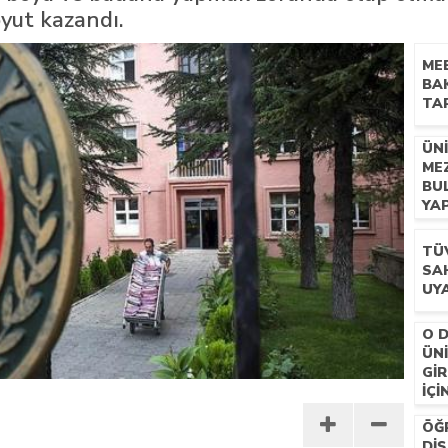
oyut kazandı.
n mescid talimatı
MEB
BA
TAR
ÜN
MEZ
BU
YA
TÜ
SAH
UYA
O 
ÜN
GI
IÇI
ÖĞR
DIŞ