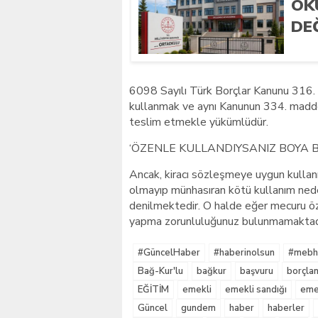
OK
DE
6098 Sayılı Türk Borçlar Kanunu 316. m
kullanmak ve aynı Kanunun 334. maddes
teslim etmekle yükümlüdür.
‘ÖZENLE KULLANDIYSANIZ BOYA
Ancak, kiracı sözleşmeye uygun kulla
olmayıp münhasıran kötü kullanım nede
denilmektedir. O halde eğer mecuru öz
yapma zorunluluğunuz bulunmamaktadı
#GüncelHaber
#haberinolsun
#mebha
Bağ-Kur'lu
bağkur
başvuru
borçla
EĞİTİM
emekli
emekli sandığı
emek
Güncel
gundem
haber
haberler