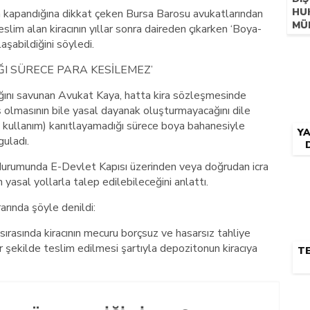
HU
min kapandığına dikkat çeken Bursa Barosu avukatlarından
MÜ
lim alan kiracının yıllar sonra daireden çıkarken ‘Boya-
MIM
aşabildiğini söyledi.
IÇI
GE
I SÜRECE PARA KESİLEMEZ’
ğını savunan Avukat Kaya, hatta kira sözleşmesinde
ış olmasının bile yasal dayanak oluşturmayacağını dile
tü kullanım) kanıtlayamadığı sürece boya bahanesiyle
Y
uladı.
durumunda E-Devlet Kapısı üzerinden veya doğrudan icra
 yasal yollarla talep edilebileceğini anlattı.
rarında şöyle denildi:
sırasında kiracının mecuru borçsuz ve hasarsız tahliye
r şekilde teslim edilmesi şartıyla depozitonun kiracıya
TE