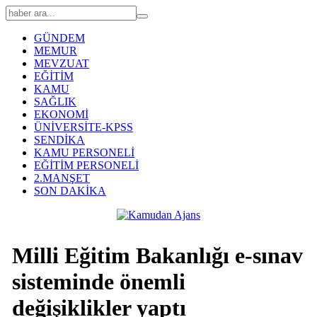
GÜNDEM
MEMUR
MEVZUAT
EĞİTİM
KAMU
SAĞLIK
EKONOMİ
ÜNİVERSİTE-KPSS
SENDİKA
KAMU PERSONELİ
EĞİTİM PERSONELİ
2.MANŞET
SON DAKİKA
Milli Eğitim Bakanlığı e-sınav
sisteminde önemli
değişiklikler yaptı