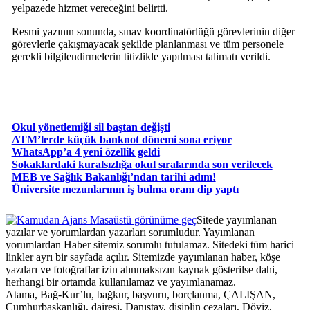
yelpazede hizmet vereceğini belirtti.
Resmi yazının sonunda, sınav koordinatörlüğü görevlerinin diğer
görevlerle çakışmayacak şekilde planlanması ve tüm personele
gerekli bilgilendirmelerin titizlikle yapılması talimatı verildi.
Okul yönetlemiği sil baştan değişti
ATM’lerde küçük banknot dönemi sona eriyor
WhatsApp’a 4 yeni özellik geldi
Sokaklardaki kuralsızlığa okul sıralarında son verilecek
MEB ve Sağlık Bakanlığı’ndan tarihi adım!
Üniversite mezunlarının iş bulma oranı dip yaptı
Masaüstü görünüme geç
Sitede yayımlanan
yazılar ve yorumlardan yazarları sorumludur. Yayımlanan
yorumlardan Haber sitemiz sorumlu tutulamaz. Sitedeki tüm harici
linkler ayrı bir sayfada açılır. Sitemizde yayımlanan haber, köşe
yazıları ve fotoğraflar izin alınmaksızın kaynak gösterilse dahi,
herhangi bir ortamda kullanılamaz ve yayımlanamaz.
Atama, Bağ-Kur’lu, bağkur, başvuru, borçlanma, ÇALIŞAN,
Cumhurbaşkanlığı, dairesi, Danıştay, disiplin cezaları, Döviz,