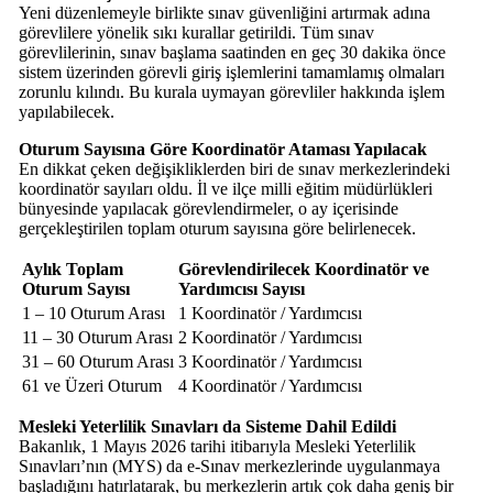
Yeni düzenlemeyle birlikte sınav güvenliğini artırmak adına
görevlilere yönelik sıkı kurallar getirildi. Tüm sınav
görevlilerinin, sınav başlama saatinden en geç 30 dakika önce
sistem üzerinden görevli giriş işlemlerini tamamlamış olmaları
zorunlu kılındı. Bu kurala uymayan görevliler hakkında işlem
yapılabilecek.
Oturum Sayısına Göre Koordinatör Ataması Yapılacak
En dikkat çeken değişikliklerden biri de sınav merkezlerindeki
koordinatör sayıları oldu. İl ve ilçe milli eğitim müdürlükleri
bünyesinde yapılacak görevlendirmeler, o ay içerisinde
gerçekleştirilen toplam oturum sayısına göre belirlenecek.
Aylık Toplam
Görevlendirilecek Koordinatör ve
Oturum Sayısı
Yardımcısı Sayısı
1 – 10 Oturum Arası
1 Koordinatör / Yardımcısı
11 – 30 Oturum Arası
2 Koordinatör / Yardımcısı
31 – 60 Oturum Arası
3 Koordinatör / Yardımcısı
61 ve Üzeri Oturum
4 Koordinatör / Yardımcısı
Mesleki Yeterlilik Sınavları da Sisteme Dahil Edildi
Bakanlık, 1 Mayıs 2026 tarihi itibarıyla Mesleki Yeterlilik
Sınavları’nın (MYS) da e-Sınav merkezlerinde uygulanmaya
başladığını hatırlatarak, bu merkezlerin artık çok daha geniş bir