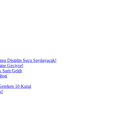
nışı Disiplin Suçu Sayılayacak!
mine Geçiyor!
 Şartı Geldi
işti
 Gereken 10 Kural
ı!