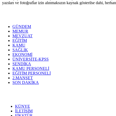
yazıları ve fotoğraflar izin alınmaksızın kaynak gösterilse dahi, her
GÜNDEM
MEMUR
MEVZUAT
EĞİTİM
KAMU
SAĞLIK
EKONOMİ
ÜNİVERSİTE-KPSS
SENDİKA
KAMU PERSONELİ
EĞİTİM PERSONELİ
2.MANŞET
SON DAKİKA
KÜNYE
İLETİŞİM
FİKSTÜR