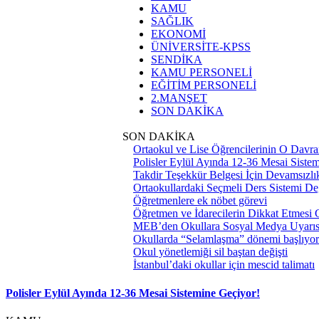
KAMU
SAĞLIK
EKONOMİ
ÜNİVERSİTE-KPSS
SENDİKA
KAMU PERSONELİ
EĞİTİM PERSONELİ
2.MANŞET
SON DAKİKA
SON DAKİKA
Ortaokul ve Lise Öğrencilerinin O Davra
Polisler Eylül Ayında 12-36 Mesai Siste
Takdir Teşekkür Belgesi İçin Devamsızlık
Ortaokullardaki Seçmeli Ders Sistemi Değ
Öğretmenlere ek nöbet görevi
Öğretmen ve İdarecilerin Dikkat Etmesi
MEB’den Okullara Sosyal Medya Uyarıs
Okullarda “Selamlaşma” dönemi başlıyor
Okul yönetlemiği sil baştan değişti
İstanbul’daki okullar için mescid talimatı
Polisler Eylül Ayında 12-36 Mesai Sistemine Geçiyor!