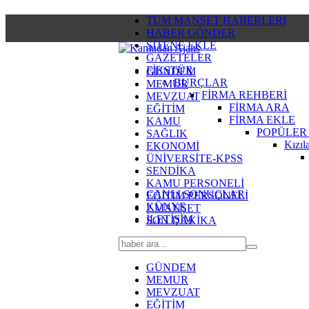
TÜM MANŞET HABERLERİ
HABER GÖNDER
SİTENE EKLE
GAZETELER
FİKSTÜR
GÜNDEM
BURÇLAR
MEMUR
FİRMA REHBERİ
MEVZUAT
FİRMA ARA
EĞİTİM
FİRMA EKLE
KAMU
POPÜLER
SAĞLIK
Kızıl
EKONOMİ
ÜNİVERSİTE-KPSS
SENDİKA
KAMU PERSONELİ
CANLI SONUÇLAR
EĞİTİM PERSONELİ
KÜNYE
2.MANŞET
İLETİŞİM
SON DAKİKA
GÜNDEM
MEMUR
MEVZUAT
EĞİTİM