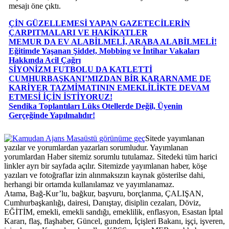
mesajı öne çıktı.
ÇİN GÜZELLEMESİ YAPAN GAZETECİLERİN
ÇARPITMALARI VE HAKİKATLER
MEMUR DA EV ALABİLMELİ, ARABA ALABİLMELİ!
Eğitimde Yaşanan Şiddet, Mobbing ve İntihar Vakaları
Hakkında Acil Çağrı
SİYONİZM FUTBOLU DA KATLETTİ
CUMHURBAŞKANI’MIZDAN BİR KARARNAME DE
KARİYER TAZMİMATININ EMEKLİLİKTE DEVAM
ETMESİ İÇİN İSTİYORUZ!
Sendika Toplantıları Lüks Otellerde Değil, Üyenin
Gerçeğinde Yapılmalıdır!
Masaüstü görünüme geç
Sitede yayımlanan
yazılar ve yorumlardan yazarları sorumludur. Yayımlanan
yorumlardan Haber sitemiz sorumlu tutulamaz. Sitedeki tüm harici
linkler ayrı bir sayfada açılır. Sitemizde yayımlanan haber, köşe
yazıları ve fotoğraflar izin alınmaksızın kaynak gösterilse dahi,
herhangi bir ortamda kullanılamaz ve yayımlanamaz.
Atama, Bağ-Kur’lu, bağkur, başvuru, borçlanma, ÇALIŞAN,
Cumhurbaşkanlığı, dairesi, Danıştay, disiplin cezaları, Döviz,
EĞİTİM, emekli, emekli sandığı, emeklilik, enflasyon, Esastan İptal
Kararı, flaş, flaşhaber, Güncel, gundem, İçişleri Bakanı, işçi, işveren,