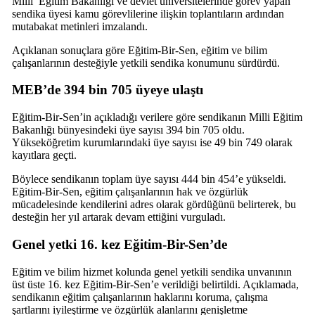
Milli
Eğitim
Bakanlığı ve devlet üniversitelerinde görev yapan
sendika üyesi kamu görevlilerine ilişkin toplantıların ardından
mutabakat metinleri imzalandı.
Açıklanan sonuçlara göre Eğitim-Bir-Sen, eğitim ve bilim
çalışanlarının desteğiyle yetkili sendika konumunu sürdürdü.
MEB’de 394 bin 705 üyeye ulaştı
Eğitim-Bir-Sen’in açıkladığı verilere göre sendikanın Milli Eğitim
Bakanlığı bünyesindeki üye sayısı 394 bin 705 oldu.
Yükseköğretim kurumlarındaki üye sayısı ise 49 bin 749 olarak
kayıtlara geçti.
Böylece sendikanın toplam üye sayısı 444 bin 454’e yükseldi.
Eğitim-Bir-Sen, eğitim çalışanlarının hak ve özgürlük
mücadelesinde kendilerini adres olarak gördüğünü belirterek, bu
desteğin her yıl artarak devam ettiğini vurguladı.
Genel yetki 16. kez Eğitim-Bir-Sen’de
Eğitim ve bilim hizmet kolunda genel yetkili sendika unvanının
üst üste 16. kez Eğitim-Bir-Sen’e verildiği belirtildi. Açıklamada,
sendikanın eğitim çalışanlarının haklarını koruma, çalışma
şartlarını iyileştirme ve özgürlük alanlarını genişletme