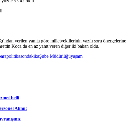
ı yüzde 93.42 oldu.
i.
’ndan verilen yanıta göre milletvekillerinin yazılı soru önergelerine
ttin Koca da en az yanıt veren diğer iki bakan oldu.
para
politika
sondakika
Şube Müdürlüğü
yaşam
zmet belli
rsonel Alımı!
vranışınız