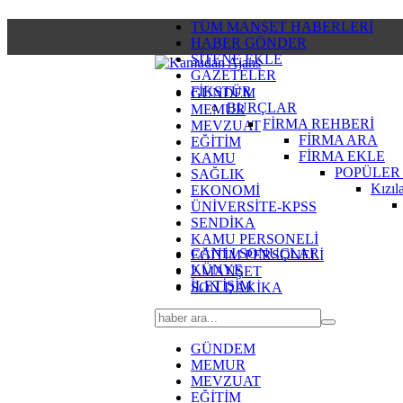
TÜM MANŞET HABERLERİ
HABER GÖNDER
SİTENE EKLE
GAZETELER
FİKSTÜR
GÜNDEM
BURÇLAR
MEMUR
FİRMA REHBERİ
MEVZUAT
FİRMA ARA
EĞİTİM
FİRMA EKLE
KAMU
POPÜLER
SAĞLIK
Kızıl
EKONOMİ
ÜNİVERSİTE-KPSS
SENDİKA
KAMU PERSONELİ
CANLI SONUÇLAR
EĞİTİM PERSONELİ
KÜNYE
2.MANŞET
İLETİŞİM
SON DAKİKA
GÜNDEM
MEMUR
MEVZUAT
EĞİTİM