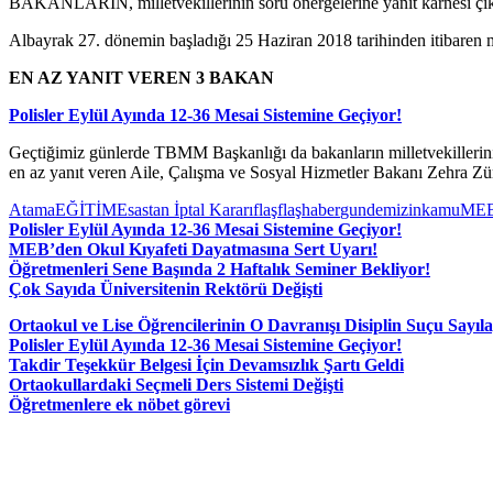
BAKANLARIN, milletvekillerinin soru önergelerine yanıt karnesi çıkt
Albayrak 27. dönemin başladığı 25 Haziran 2018 tarihinden itibaren mi
EN AZ YANIT VEREN 3 BAKAN
Polisler Eylül Ayında 12-36 Mesai Sistemine Geçiyor!
Geçtiğimiz günlerde TBMM Başkanlığı da bakanların milletvekillerinin s
en az yanıt veren Aile, Çalışma ve Sosyal Hizmetler Bakanı Zehra Zü
Atama
EĞİTİM
Esastan İptal Kararı
flaş
flaşhaber
gundem
izin
kamu
ME
Polisler Eylül Ayında 12-36 Mesai Sistemine Geçiyor!
MEB’den Okul Kıyafeti Dayatmasına Sert Uyarı!
Öğretmenleri Sene Başında 2 Haftalık Seminer Bekliyor!
Çok Sayıda Üniversitenin Rektörü Değişti
Ortaokul ve Lise Öğrencilerinin O Davranışı Disiplin Suçu Sayıl
Polisler Eylül Ayında 12-36 Mesai Sistemine Geçiyor!
Takdir Teşekkür Belgesi İçin Devamsızlık Şartı Geldi
Ortaokullardaki Seçmeli Ders Sistemi Değişti
Öğretmenlere ek nöbet görevi