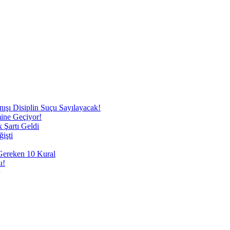
nışı Disiplin Suçu Sayılayacak!
mine Geçiyor!
 Şartı Geldi
işti
 Gereken 10 Kural
ı!