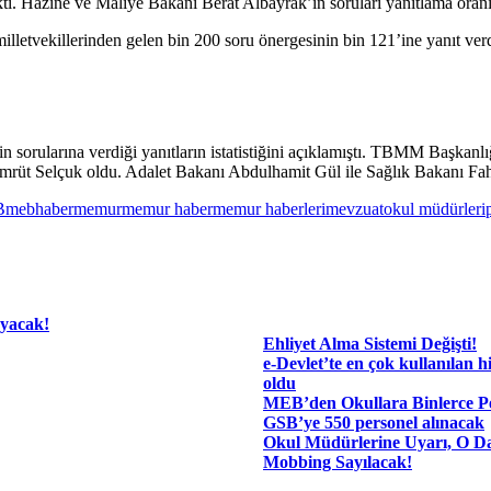
ı. Hazine ve Maliye Bakanı Berat Albayrak’ın soruları yanıtlama oran
lletvekillerinden gelen bin 200 soru önergesinin bin 121’ine yanıt verd
orularına verdiği yanıtların istatistiğini açıklamıştı. TBMM Başkanlığı
mrüt Selçuk oldu. Adalet Bakanı Abdulhamit Gül ile Sağlık Bakanı Fahre
B
mebhaber
memur
memur haber
memur haberleri
mevzuat
okul müdürleri
ayacak!
Ehliyet Alma Sistemi Değişti!
e-Devlet’te en çok kullanılan hi
oldu
MEB’den Okullara Binlerce Pe
GSB’ye 550 personel alınacak
Okul Müdürlerine Uyarı, O Da
Mobbing Sayılacak!