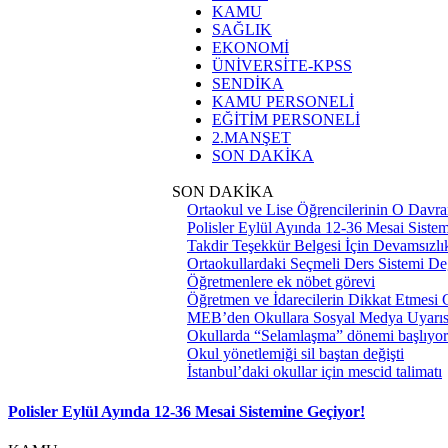
KAMU
SAĞLIK
EKONOMİ
ÜNİVERSİTE-KPSS
SENDİKA
KAMU PERSONELİ
EĞİTİM PERSONELİ
2.MANŞET
SON DAKİKA
SON DAKİKA
Ortaokul ve Lise Öğrencilerinin O Davra
Polisler Eylül Ayında 12-36 Mesai Siste
Takdir Teşekkür Belgesi İçin Devamsızlık
Ortaokullardaki Seçmeli Ders Sistemi Değ
Öğretmenlere ek nöbet görevi
Öğretmen ve İdarecilerin Dikkat Etmesi
MEB’den Okullara Sosyal Medya Uyarıs
Okullarda “Selamlaşma” dönemi başlıyor
Okul yönetlemiği sil baştan değişti
İstanbul’daki okullar için mescid talimatı
Polisler Eylül Ayında 12-36 Mesai Sistemine Geçiyor!