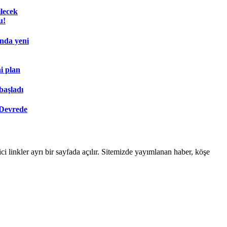
lecek
u!
ında yeni
i plan
başladı
 Devrede
linkler ayrı bir sayfada açılır. Sitemizde yayımlanan haber, köşe