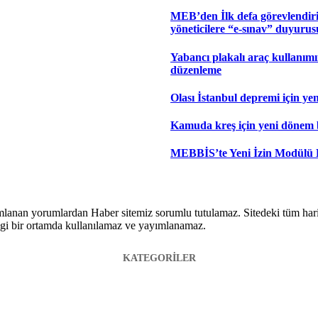
MEB’den İlk defa görevlendiri
yöneticilere “e-sınav” duyurus
Yabancı plakalı araç kullanım
düzenleme
Olası İstanbul depremi için yen
Kamuda kreş için yeni dönem 
MEBBİS’te Yeni İzin Modülü
lanan yorumlardan Haber sitemiz sorumlu tutulamaz. Sitedeki tüm harici 
hangi bir ortamda kullanılamaz ve yayımlanamaz.
KATEGORİLER