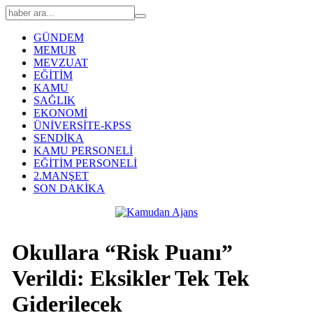
GÜNDEM
MEMUR
MEVZUAT
EĞİTİM
KAMU
SAĞLIK
EKONOMİ
ÜNİVERSİTE-KPSS
SENDİKA
KAMU PERSONELİ
EĞİTİM PERSONELİ
2.MANŞET
SON DAKİKA
Okullara “Risk Puanı”
Verildi: Eksikler Tek Tek
Giderilecek