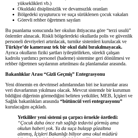
yükseklikleri vb.)
Okuldaki disiplinsizlik ve devamsızlık oranları
Bölgedeki uyuşturucu ve suça sürüklenen çocuk vakaları
Görevli rehber öğretmen sayıları
Bu puanlama sonucunda her okulun ihtiyacına göre “terzi usulü”
önlemler alınacak. Riskli bölgelerdeki okullarda polis ve güvenlik
personeli devriyeleri artırılacak, turnike sistemleri kurulacak ve
Türkiye’de kamerasız tek bir okul dahi bırakılmayacak.
Ayrıca okulların fiziki şartları iyileştirilirken, sürekli çalışan
kadrolu yardımcı personel (hademe) sistemine geri dönülmesi ve
rehber öğretmen sayılarının artırılması da planlamalar arasında.
Bakanlıklar Arası “Gizli Geçmiş” Entegrasyonu
Yeni dönemin en devrimsel adımlarından biri ise kurumlar arası
veri duvarlarının yıkılması olacak. Mevcut sistemde bir kurumun
bildiğini diğerinin görmediğini belirten yetkililer, MEB, İçişleri ve
Sağlık bakanlıkları arasında
“bütüncül veri entegrasyonu”
kurulacağını açıkladı.
Yetkililer yeni sistemi şu çarpıcı örnekle özetledi:
“Çocuk daha önce ruh sağlığı tedavisi görmüş ama
okulun haberi yok. Ya da suça bulaşıp gözaltına
alınmış, İçişleri Bakanlığı biliyor ama okul müdürü