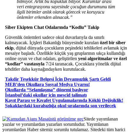
bilmiyor. Artık bu kopukluk bitiyor. Kurumlar arası
veri entegrasyonu sayesinde çocuğun durumunu tüm
ilgili birimler anlık olarak görecek ve koruyucu
önlemler erkenden alınacak.”
Siber Ekipten Chat Odalarında “Kodlu” Takip
Güvenlik önlemleri sadece okul duvarlarıyla da sınırlı
kalmayacak. İçişleri Bakanlığı bünyesinde kurulan
özel bir siber
ekip
, dijital dünyada çocukların peşindeki tehlikeleri avlamak için
mesaiye başladı. Özellikle küçük yaş gruplarının sıkça kullandığı
online oyun ve chat odaları, geliştirilen
yeni algoritmalar ve özel
“kodlar” vasıtasıyla
7/24 taranacak. Çocuklara yönelik dijital
tehditler daha kaynağındayken kurutulacak.
Takdir Teşekkür Belgesi İçin Devamsızlık Şartı Geldi
MEB’den Okullara Sosyal Medya Uyarısı!
Okullarda “Selamlaşma” dönemi başlıyor
İstanbul’daki okullar için mescid talimatı
Kayıt Parası ve Kıyafet Uygulamalarında Köklü Değişiklik!
Sokaklardaki kuralsızlığa okul sıralarında son verilecek
Masaüstü görünüme geç
Sitede yayımlanan
yazılar ve yorumlardan yazarları sorumludur. Yayımlanan
yorumlardan Haber sitemiz sorumlu tutulamaz. Sitedeki tüm harici