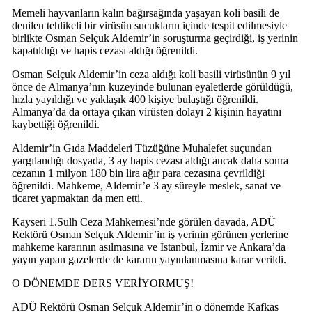
Memeli hayvanların kalın bağırsağında yaşayan koli basili de
denilen tehlikeli bir virüsün sucukların içinde tespit edilmesiyle
birlikte Osman Selçuk Aldemir’in soruşturma geçirdiği, iş yerinin
kapatıldığı ve hapis cezası aldığı öğrenildi.
Osman Selçuk Aldemir’in ceza aldığı koli basili virüsünün 9 yıl
önce de Almanya’nın kuzeyinde bulunan eyaletlerde görüldüğü,
hızla yayıldığı ve yaklaşık 400 kişiye bulaştığı öğrenildi.
Almanya’da da ortaya çıkan virüsten dolayı 2 kişinin hayatını
kaybettiği öğrenildi.
Aldemir’in Gıda Maddeleri Tüzüğüne Muhalefet suçundan
yargılandığı dosyada, 3 ay hapis cezası aldığı ancak daha sonra
cezanın 1 milyon 180 bin lira ağır para cezasına çevrildiği
öğrenildi. Mahkeme, Aldemir’e 3 ay süreyle meslek, sanat ve
ticaret yapmaktan da men etti.
Kayseri 1.Sulh Ceza Mahkemesi’nde görülen davada, ADÜ
Rektörü Osman Selçuk Aldemir’in iş yerinin görünen yerlerine
mahkeme kararının asılmasına ve İstanbul, İzmir ve Ankara’da
yayın yapan gazelerde de kararın yayınlanmasına karar verildi.
O DÖNEMDE DERS VERİYORMUŞ!
ADÜ Rektörü Osman Selçuk Aldemir’in o dönemde Kafkas