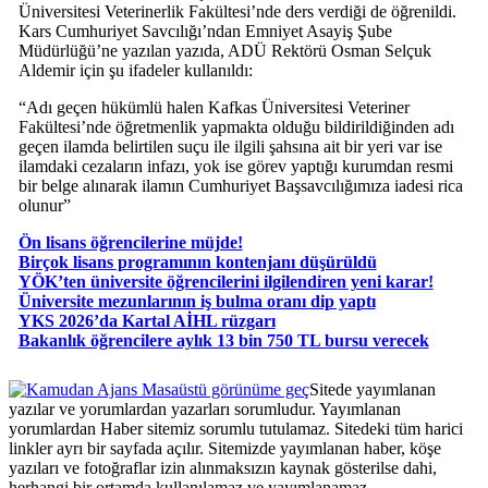
Üniversitesi Veterinerlik Fakültesi’nde ders verdiği de öğrenildi.
Kars Cumhuriyet Savcılığı’ndan Emniyet Asayiş Şube
Müdürlüğü’ne yazılan yazıda, ADÜ Rektörü Osman Selçuk
Aldemir için şu ifadeler kullanıldı:
“Adı geçen hükümlü halen Kafkas Üniversitesi Veteriner
Fakültesi’nde öğretmenlik yapmakta olduğu bildirildiğinden adı
geçen ilamda belirtilen suçu ile ilgili şahsına ait bir yeri var ise
ilamdaki cezaların infazı, yok ise görev yaptığı kurumdan resmi
bir belge alınarak ilamın Cumhuriyet Başsavcılığımıza iadesi rica
olunur”
Ön lisans öğrencilerine müjde!
Birçok lisans programının kontenjanı düşürüldü
YÖK’ten üniversite öğrencilerini ilgilendiren yeni karar!
Üniversite mezunlarının iş bulma oranı dip yaptı
YKS 2026’da Kartal AİHL rüzgarı
Bakanlık öğrencilere aylık 13 bin 750 TL bursu verecek
Masaüstü görünüme geç
Sitede yayımlanan
yazılar ve yorumlardan yazarları sorumludur. Yayımlanan
yorumlardan Haber sitemiz sorumlu tutulamaz. Sitedeki tüm harici
linkler ayrı bir sayfada açılır. Sitemizde yayımlanan haber, köşe
yazıları ve fotoğraflar izin alınmaksızın kaynak gösterilse dahi,
herhangi bir ortamda kullanılamaz ve yayımlanamaz.