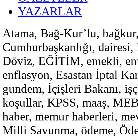
YAZARLAR
Atama, Bağ-Kur’lu, bağkur
Cumhurbaşkanlığı, dairesi, D
Döviz, EĞİTİM, emekli, eme
enflasyon, Esastan İptal Kara
gundem, İçişleri Bakanı, iş
koşullar, KPSS, maaş, ME
haber, memur haberleri, mev
Milli Savunma, ödeme, Öde