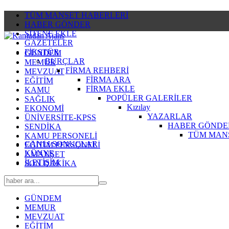
TÜM MANŞET HABERLERİ
HABER GÖNDER
SİTENE EKLE
GAZETELER
FİKSTÜR
GÜNDEM
BURÇLAR
MEMUR
FİRMA REHBERİ
MEVZUAT
FİRMA ARA
EĞİTİM
FİRMA EKLE
KAMU
POPÜLER GALERİLER
SAĞLIK
Kızılay
EKONOMİ
YAZARLAR
ÜNİVERSİTE-KPSS
HABER GÖNDE
SENDİKA
TÜM MAN
KAMU PERSONELİ
CANLI SONUÇLAR
EĞİTİM PERSONELİ
KÜNYE
2.MANŞET
İLETİŞİM
SON DAKİKA
GÜNDEM
MEMUR
MEVZUAT
EĞİTİM