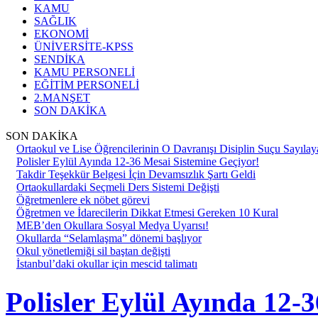
KAMU
SAĞLIK
EKONOMİ
ÜNİVERSİTE-KPSS
SENDİKA
KAMU PERSONELİ
EĞİTİM PERSONELİ
2.MANŞET
SON DAKİKA
SON DAKİKA
Ortaokul ve Lise Öğrencilerinin O Davranışı Disiplin Suçu Sayılay
Polisler Eylül Ayında 12-36 Mesai Sistemine Geçiyor!
Takdir Teşekkür Belgesi İçin Devamsızlık Şartı Geldi
Ortaokullardaki Seçmeli Ders Sistemi Değişti
Öğretmenlere ek nöbet görevi
Öğretmen ve İdarecilerin Dikkat Etmesi Gereken 10 Kural
MEB’den Okullara Sosyal Medya Uyarısı!
Okullarda “Selamlaşma” dönemi başlıyor
Okul yönetlemiği sil baştan değişti
İstanbul’daki okullar için mescid talimatı
Polisler Eylül Ayında 12-