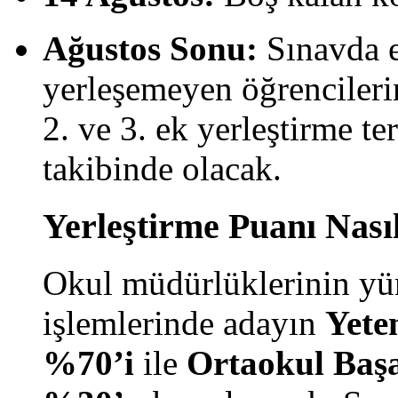
Ağustos Sonu:
Sınavda e
yerleşemeyen öğrencileri
2. ve 3. ek yerleştirme te
takibinde olacak.
Yerleştirme Puanı Nas
Okul müdürlüklerinin yür
işlemlerinde adayın
Yete
%70’i
ile
Ortaokul Baş