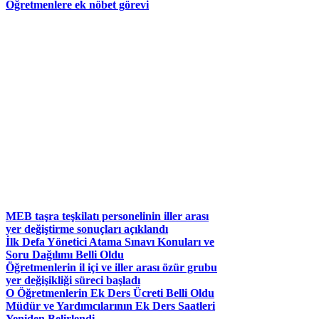
Öğretmenlere ek nöbet görevi
MEB taşra teşkilatı personelinin iller arası
yer değiştirme sonuçları açıklandı
İlk Defa Yönetici Atama Sınavı Konuları ve
Soru Dağılımı Belli Oldu
Öğretmenlerin il içi ve iller arası özür grubu
yer değişikliği süreci başladı
O Öğretmenlerin Ek Ders Ücreti Belli Oldu
Müdür ve Yardımcılarının Ek Ders Saatleri
Yeniden Belirlendi