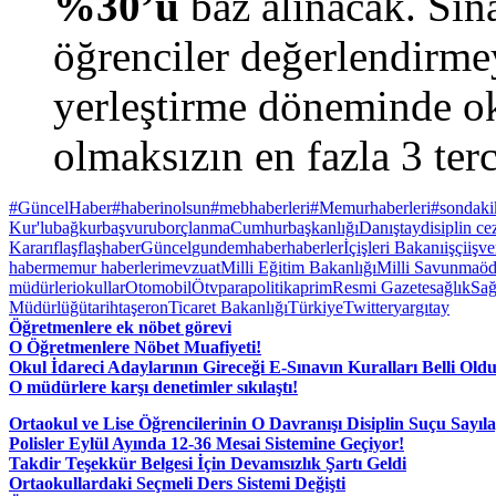
%30’u
baz alınacak. Sın
öğrenciler değerlendirmey
yerleştirme döneminde oku
olmaksızın en fazla 3 ter
#GüncelHaber
#haberinolsun
#mebhaberleri
#Memurhaberleri
#sondaki
Kur'lu
bağkur
başvuru
borçlanma
Cumhurbaşkanlığı
Danıştay
disiplin ce
Kararı
flaş
flaşhaber
Güncel
gundem
haber
haberler
İçişleri Bakanı
işçi
işve
haber
memur haberleri
mevzuat
Milli Eğitim Bakanlığı
Milli Savunma
ö
müdürleri
okullar
Otomobil
Ötv
para
politika
prim
Resmi Gazete
sağlık
Sağ
Müdürlüğü
tarih
taşeron
Ticaret Bakanlığı
Türkiye
Twitter
yargıtay
Öğretmenlere ek nöbet görevi
O Öğretmenlere Nöbet Muafiyeti!
Okul İdareci Adaylarının Gireceği E-Sınavın Kuralları Belli Old
O müdürlere karşı denetimler sıkılaştı!
Ortaokul ve Lise Öğrencilerinin O Davranışı Disiplin Suçu Sayıl
Polisler Eylül Ayında 12-36 Mesai Sistemine Geçiyor!
Takdir Teşekkür Belgesi İçin Devamsızlık Şartı Geldi
Ortaokullardaki Seçmeli Ders Sistemi Değişti