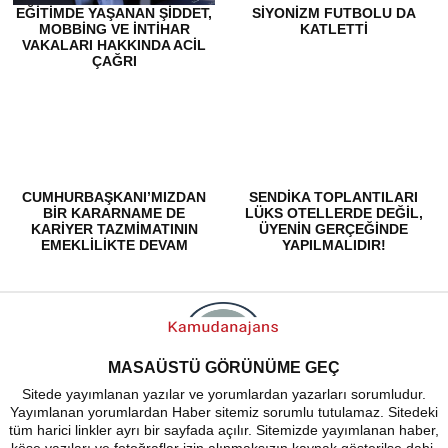
EĞITIMDE YAŞANAN ŞIDDET,
SİYONİZM FUTBOLU DA
MOBBING VE İNTIHAR
KATLETTİ
VAKALARI HAKKINDA ACIL
ÇAĞRI
CUMHURBAŞKANI’MIZDAN
SENDIKA TOPLANTILARI
BİR KARARNAME DE
LÜKS OTELLERDE DEĞIL,
KARİYER TAZMİMATININ
ÜYENIN GERÇEĞINDE
EMEKLİLİKTE DEVAM
YAPILMALIDIR!
ETMESİ İÇİN İSTİYORUZ!
MASAÜSTÜ GÖRÜNÜME GEÇ
Sitede yayımlanan yazılar ve yorumlardan yazarları sorumludur.
Yayımlanan yorumlardan Haber sitemiz sorumlu tutulamaz. Sitedeki
tüm harici linkler ayrı bir sayfada açılır. Sitemizde yayımlanan haber,