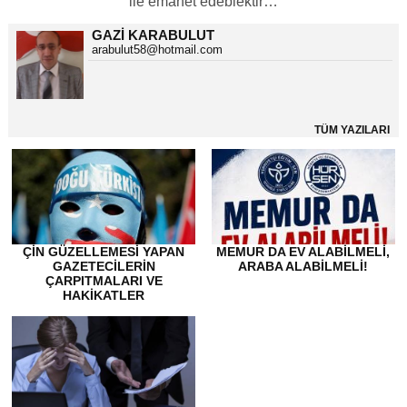
ile emanet edebiektir…
GAZI KARABULUT
arabulut58@hotmail.com
TÜM YAZILARI
ÇİN GÜZELLEMESİ YAPAN
MEMUR DA EV ALABİLMELİ,
GAZETECİLERİN
ARABA ALABİLMELİ!
ÇARPITMALARI VE
HAKİKATLER