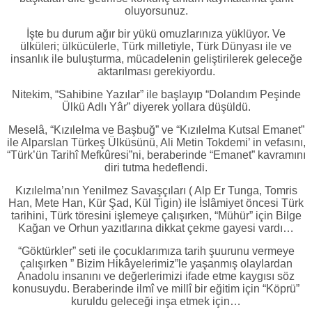
oluyorsunuz.
İşte bu durum ağır bir yükü omuzlarınıza yüklüyor. Ve
ülküleri; ülkücülerle, Türk milletiyle, Türk Dünyası ile ve
insanlık ile buluşturma, mücadelenin geliştirilerek geleceğe
aktarılması gerekiyordu.
Nitekim, “Sahibine Yazılar” ile başlayıp “Dolandım Peşinde
Ülkü Adlı Yâr” diyerek yollara düşüldü.
Meselâ, “Kızılelma ve Başbuğ” ve “Kızılelma Kutsal Emanet”
ile Alparslan Türkeş Ülküsünü, Ali Metin Tokdemi’ in vefasını,
“Türk’ün Tarihî Mefkûresi”ni, beraberinde “Emanet” kavramını
diri tutma hedeflendi.
Kızılelma’nın Yenilmez Savaşçıları ( Alp Er Tunga, Tomris
Han, Mete Han, Kür Şad, Kül Tigin) ile İslâmiyet öncesi Türk
tarihini, Türk töresini işlemeye çalışırken, “Mühür” için Bilge
Kağan ve Orhun yazıtlarına dikkat çekme gayesi vardı…
“Göktürkler” seti ile çocuklarımıza tarih şuurunu vermeye
çalışırken ” Bizim Hikâyelerimiz”le yaşanmış olaylardan
Anadolu insanını ve değerlerimizi ifade etme kaygısı söz
konusuydu. Beraberinde ilmî ve millî bir eğitim için “Köprü”
kuruldu geleceği inşa etmek için…