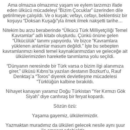
Ama olmazsa olmazımız yaşam ve eylem tarzımızı ifade
eden ülkücü mücadeleyi “Bizim Çocuklar” üzerinden dile
getirilmeye çalışıldı. Ve o kuşak; vefayı, cefayı, beklentisiz bir
koşuyu “Doksan Kuşağı”yla ilmek ilmek nakşetti tarihe…
Nitekim bu arzu beraberinde “Ülkücü Türk Milliyetçiliği Temel
Kavramlar” adlı kitabı oluşturdu. Çünkü önüne gelen
“Ülkücülük” tanımı yapıyordu. Ve bizce “Kavramlara
yüklenen anlamlar masum değildi.” İşte bu sebepten
kavramlarımızı kendi temel kaynaklarımızdan ve geleceğe ait
ülkülerimizden hareketle tanımlama yolu seçildi.
“Dünyanın neresinde bir Türk varsa o bizim ilgi alanımıza
girer.” ülküsü Kıbrıs’ta yazılan destanın Bozkurt’u, Rauf
Denktaş’a “Toros” diyerek devletleşme mücadelesi
“Türklüğün kalbine bırakıldı.
Nihayet kanayan yaramız Doğu Türkistan “Yer Kırmızı Gök
Siyah” diye canhıraş bir feryat kopardı.
Sözün özü:
Yaşama gayemiz, ülkülerimizdir.
Yazmaktan muradımız da ülküleri gelecek nesile aynı şuur