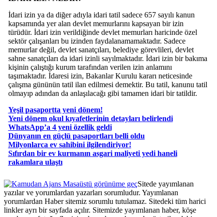
İdari izin ya da diğer adıyla idari tatil sadece 657 sayılı kanun
kapsamında yer alan devlet memurlarını kapsayan bir izin
türüdür. İdari izin verildiğinde devlet memurları haricinde özel
sektör çalışanları bu izinden faydalanamamaktadır. Sadece
memurlar değil, devlet sanatçıları, belediye görevlileri, devlet
sahne sanatçıları da idari izinli sayılmaktadır. İdari izin bir bakıma
kişinin çalıştığı kurum tarafından verilen izin anlamını
taşımaktadır. İdaresi izin, Bakanlar Kurulu kararı neticesinde
çalışma gününün tatil ilan edilmesi demektir. Bu tatil, kanunu tatil
olmayıp adından da anlaşılacağı gibi tamamen idari bir tatildir.
Yeşil pasaportta yeni dönem!
Yeni dönem okul kıyafetlerinin detayları belirlendi
WhatsApp’a 4 yeni özellik geldi
Dünyanın en güçlü pasaportları belli oldu
Milyonlarca ev sahibini ilgilendiriyor!
Sıfırdan bir ev kurmanın asgari maliyeti yedi haneli
rakamlara ulaştı
Masaüstü görünüme geç
Sitede yayımlanan
yazılar ve yorumlardan yazarları sorumludur. Yayımlanan
yorumlardan Haber sitemiz sorumlu tutulamaz. Sitedeki tüm harici
linkler ayrı bir sayfada açılır. Sitemizde yayımlanan haber, köşe