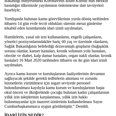
Bakanlığı bünyesindeki Koronavirüs Bilim Kurulu’nun mezkur
hastalığın ülkemizde yayılımının önlenmesine dair tavsiyeleri
hasebiyle;
Yurtdışında bulunan kamu görevlilerinin yurda dönüş tarihinden
itibaren 14 gün evde tecrit oldukları sürenin mesai günlerine
tekabül eden kısımlarında idari izinli sayılmaları,
Hamilelerin, yasal süt izni kullananların, engelli çalışanların,
yönetici pozisyonlarındakiler hariç 60 yaş ve üzerinde olanların,
Sağlık Bakanlığının belirlediği dezavantajlı grupların (bağışıklık
sorunu olanlar, kanser hastaları, kronik solunum yolu hastaları,
obezite ve diabet, kalp damar hastaları, organ nakli olanlar, kronik
hastalar) 16 Mart 2020 tarihinden itibaren on iki gün idari izinli
sayılmaları,
Ayrıca kamu kurum ve kuruluşlarının faaliyetlerinin devamını
sağlayacak şekilde gerekli tedbirlerin alınması ve zorunlu
hizmetlerin yürütülmesi için asgari seviyede personel
bulundurulması kaydıyla kamu kurum ve kuruluşlarının başta
okul öncesi ve ilköğretimde çocuğu bulunan kadın çalışanlarının
yıllık izin taleplerinin karşılanması, yıllık izin hakkı
bulunmayanlar için mazeret izinlerinin kullandırılması Sayın
Cumhurbaşkanımızca uygun görülmüştür.” Denildi.
İDARİ İZİN NEDİR?