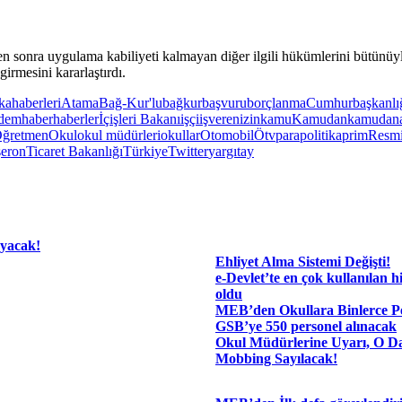
nra uygulama kabiliyeti kalmayan diğer ilgili hükümlerini bütünüyle i
mesini kararlaştırdı.
kahaberleri
Atama
Bağ-Kur'lu
bağkur
başvuru
borçlanma
Cumhurbaşkanlı
dem
haber
haberler
İçişleri Bakanı
işçi
işveren
izin
kamu
Kamudan
kamudana
ğretmen
Okul
okul müdürleri
okullar
Otomobil
Ötv
para
politika
prim
Resmi
şeron
Ticaret Bakanlığı
Türkiye
Twitter
yargıtay
ayacak!
Ehliyet Alma Sistemi Değişti!
e-Devlet’te en çok kullanılan hi
oldu
MEB’den Okullara Binlerce Pe
GSB’ye 550 personel alınacak
Okul Müdürlerine Uyarı, O Da
Mobbing Sayılacak!