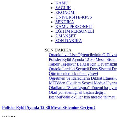
KAMU
SAĞLIK
EKONOMİ
ÜNİVERSİTE-KPSS
SENDİKA
KAMU PERSONELİ
EĞİTİM PERSONELİ
2.MANŞET
SON DAKİKA
SON DAKİKA
Ortaokul ve Lise Öğrencilerinin O Davra
Polisler Eylül Ayında 12-36 Mesai Siste
Takdir Teşekkür Belgesi İçin Devamsızlık
Ortaokullardaki Seçmeli Ders Sistemi Değ
Öğretmenlere ek nöbet görevi
Öğretmen ve İdarecilerin Dikkat Etmesi
MEB’den Okullara Sosyal Medya Uyarıs
Okullarda “Selamlaşma” dönemi başlıyor
Okul yönetlemiği sil baştan değişti
İstanbul’daki okullar için mescid talimatı
Polisler Eylül Ayında 12-36 Mesai Sistemine Geçiyor!