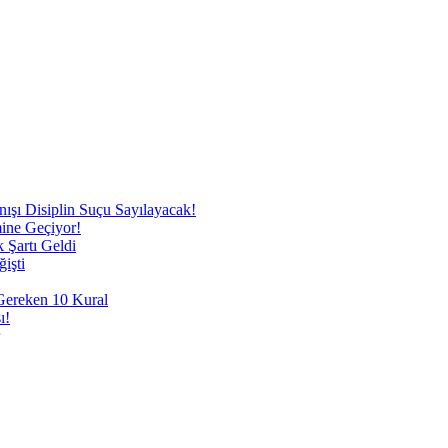
nışı Disiplin Suçu Sayılayacak!
mine Geçiyor!
 Şartı Geldi
işti
 Gereken 10 Kural
ı!