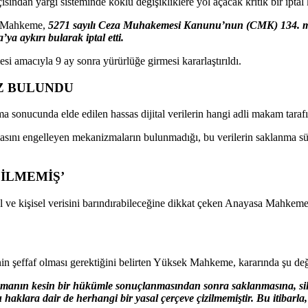
ından yargı sisteminde köklü değişikliklere yol açacak kritik bir iptal k
ek Mahkeme,
5271 sayılı Ceza Muhakemesi Kanunu’nun (CMK) 134. mad
a aykırı bularak iptal etti.
i amacıyla 9 ay sonra yürürlüğe girmesi kararlaştırıldı.
İZ BULUNDU
onucunda elde edilen hassas dijital verilerin hangi adli makam tarafı
asını engelleyen mekanizmaların bulunmadığı, bu verilerin saklanma sür
ZİLMEMİŞ’
 özel ve kişisel verisini barındırabileceğine dikkat çeken Anayasa Mahke
in şeffaf olması gerektiğini belirten Yüksek Mahkeme, kararında şu değ
amanın kesin bir hükümle sonuçlanmasından sonra saklanmasına, silinme
u haklara dair de herhangi bir yasal çerçeve çizilmemiştir. Bu itibarla