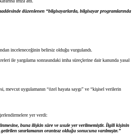
ararına imza attı.
desinde düzenlenen “bilgisayarlarda, bilgisayar programlarında
ndan inceleneceğinin belirsiz olduğu vurgulandı.
eleri ile yargılama sonrasındaki imha süreçlerine dair kanunda yasal
mesi, mevcut uygulamanın “özel hayata saygı” ve “kişisel verilerin
erlendirmelere yer verdi:
sine, buna ilişkin süre ve usule yer verilmemiştir. İlgili kişinin
, getirilen sınırlamanın orantısız olduğu sonucuna varılmıştır.”