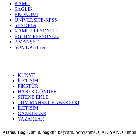
KAMU
SAĞLIK
EKONOMİ
ÜNİVERSİTE-KPSS
SENDİKA
KAMU PERSONELİ
EĞİTİM PERSONELİ
2.MANŞET
SON DAKİKA
KÜNYE
İLETİŞİM
FİKSTÜR
HABER GÖNDER
SİTENE EKLE
TÜM MANŞET HABERLERİ
İLETİŞİM
GAZETELER
YAZARLAR
Atama, Bağ-Kur’lu, bağkur, başvuru, borçlanma, ÇALIŞAN, Cumhurbaşkan