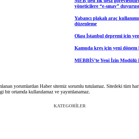
MEB’den İlk defa görevlendiri
yöneticilere “e-sınav” duyurus
Yabancı plakalı araç kullanım
düzenleme
Olası İstanbul depremi için yen
Kamuda kreş için yeni dönem 
MEBBİS’te Yeni İzin Modülü
lanan yorumlardan Haber sitemiz sorumlu tutulamaz. Sitedeki tüm harici 
hangi bir ortamda kullanılamaz ve yayımlanamaz.
KATEGORİLER