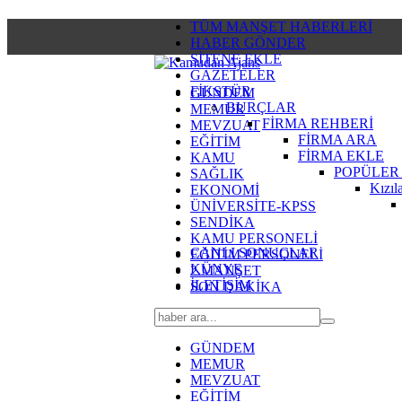
TÜM MANŞET HABERLERİ
HABER GÖNDER
SİTENE EKLE
GAZETELER
FİKSTÜR
GÜNDEM
BURÇLAR
MEMUR
FİRMA REHBERİ
MEVZUAT
FİRMA ARA
EĞİTİM
FİRMA EKLE
KAMU
POPÜLER
SAĞLIK
Kızıl
EKONOMİ
ÜNİVERSİTE-KPSS
SENDİKA
KAMU PERSONELİ
CANLI SONUÇLAR
EĞİTİM PERSONELİ
KÜNYE
2.MANŞET
İLETİŞİM
SON DAKİKA
GÜNDEM
MEMUR
MEVZUAT
EĞİTİM