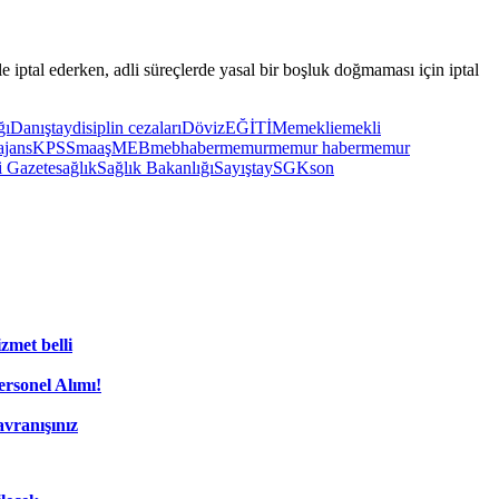
ptal ederken, adli süreçlerde yasal bir boşluk doğmaması için iptal
ğı
Danıştay
disiplin cezaları
Döviz
EĞİTİM
emekli
emekli
jans
KPSS
maaş
MEB
mebhaber
memur
memur haber
memur
 Gazete
sağlık
Sağlık Bakanlığı
Sayıştay
SGK
son
zmet belli
rsonel Alımı!
vranışınız