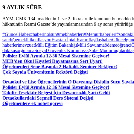
9 AYLIK SÜRE
AYM, CMK 134. maddenin 1. ve 2. fıkraları ile kanunun bu maddeden so
hükmünün Resmi Gazete’de yayımlanmasından 9 ay sonra yürürlüğe gir
#GüncelHaber
#haberinolsun
#mebhaberleri
#Memurhaberleri
#sondaki
sandığı
emeklilik
enflasyon
Esastan İptal Kararı
flaş
flaşhaber
Güncel
gun
haberleri
mevzuat
Milli Eğitim Bakanlığı
Milli Savunma
ödeme
öğrenci
Ö
dakika
sorgulama
Sosyal Güvenlik Kurumu
ssk
Şube Müdürlüğü
tarih
ta
Polisler Eylül Ayında 12-36 Mesai Sistemine Geçiyor!
MEB’den Okul Kıyafeti Dayatmasına Sert Uyarı!
Öğretmenleri Sene Başında 2 Haftalık Seminer Bekliyor!
Çok Sayıda Üniversitenin Rektörü Değişti
Ortaokul ve Lise Öğrencilerinin O Davranışı Disiplin Suçu Sayıl
Polisler Eylül Ayında 12-36 Mesai Sistemine Geçiyor!
Takdir Teşekkür Belgesi İçin Devamsızlık Şartı Geldi
Ortaokullardaki Seçmeli Ders Sistemi Değişti
Öğretmenlere ek nöbet görevi