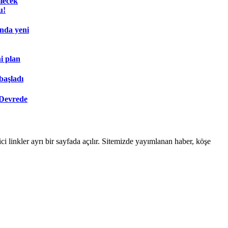
lecek
u!
ında yeni
i plan
başladı
 Devrede
linkler ayrı bir sayfada açılır. Sitemizde yayımlanan haber, köşe