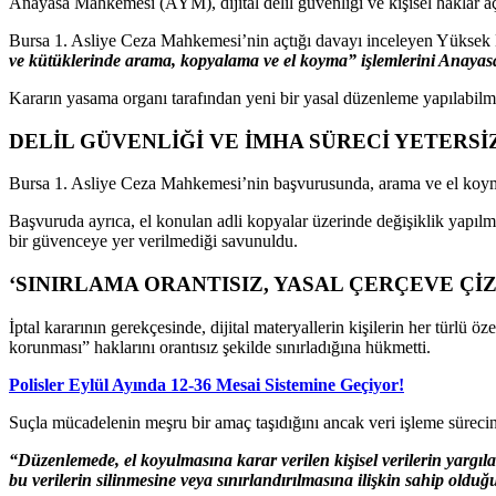
Anayasa Mahkemesi (AYM), dijital delil güvenliği ve kişisel haklar açıs
Bursa 1. Asliye Ceza Mahkemesi’nin açtığı davayı inceleyen Yüks
ve kütüklerinde arama, kopyalama ve el koyma” işlemlerini Anayasa’y
Kararın yasama organı tarafından yeni bir yasal düzenleme yapılabilmes
DELİL GÜVENLİĞİ VE İMHA SÜRECİ YETERS
Bursa 1. Asliye Ceza Mahkemesi’nin başvurusunda, arama ve el koyma s
Başvuruda ayrıca, el konulan adli kopyalar üzerinde değişiklik yapılm
bir güvenceye yer verilmediği savunuldu.
‘SINIRLAMA ORANTISIZ, YASAL ÇERÇEVE Çİ
İptal kararının gerekçesinde, dijital materyallerin kişilerin her türlü
korunması” haklarını orantısız şekilde sınırladığına hükmetti.
Polisler Eylül Ayında 12-36 Mesai Sistemine Geçiyor!
Suçla mücadelenin meşru bir amaç taşıdığını ancak veri işleme sürecin
“Düzenlemede, el koyulmasına karar verilen kişisel verilerin yargıl
bu verilerin silinmesine veya sınırlandırılmasına ilişkin sahip olduğ