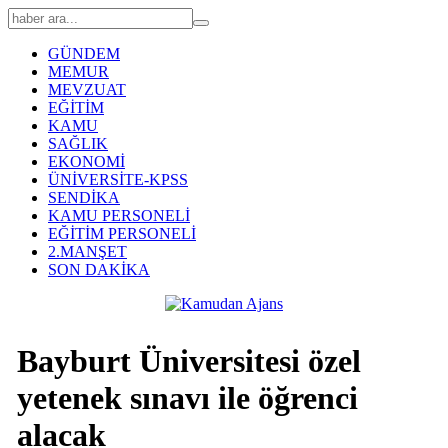
GÜNDEM
MEMUR
MEVZUAT
EĞİTİM
KAMU
SAĞLIK
EKONOMİ
ÜNİVERSİTE-KPSS
SENDİKA
KAMU PERSONELİ
EĞİTİM PERSONELİ
2.MANŞET
SON DAKİKA
Bayburt Üniversitesi özel
yetenek sınavı ile öğrenci
alacak