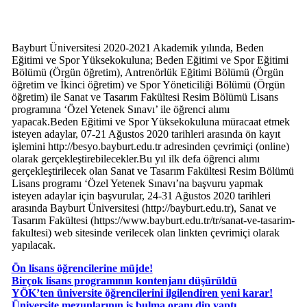
Bayburt Üniversitesi 2020-2021 Akademik yılında, Beden
Eğitimi ve Spor Yüksekokuluna; Beden Eğitimi ve Spor Eğitimi
Bölümü (Örgün öğretim), Antrenörlük Eğitimi Bölümü (Örgün
öğretim ve İkinci öğretim) ve Spor Yöneticiliği Bölümü (Örgün
öğretim) ile Sanat ve Tasarım Fakültesi Resim Bölümü Lisans
programına ‘Özel Yetenek Sınavı’ ile öğrenci alımı
yapacak.Beden Eğitimi ve Spor Yüksekokuluna müracaat etmek
isteyen adaylar, 07-21 Ağustos 2020 tarihleri arasında ön kayıt
işlemini http://besyo.bayburt.edu.tr adresinden çevrimiçi (online)
olarak gerçekleştirebilecekler.Bu yıl ilk defa öğrenci alımı
gerçekleştirilecek olan Sanat ve Tasarım Fakültesi Resim Bölümü
Lisans programı ‘Özel Yetenek Sınavı’na başvuru yapmak
isteyen adaylar için başvurular, 24-31 Ağustos 2020 tarihleri
arasında Bayburt Üniversitesi (http://bayburt.edu.tr), Sanat ve
Tasarım Fakültesi (https://www.bayburt.edu.tr/tr/sanat-ve-tasarim-
fakultesi) web sitesinde verilecek olan linkten çevrimiçi olarak
yapılacak.
Ön lisans öğrencilerine müjde!
Birçok lisans programının kontenjanı düşürüldü
YÖK’ten üniversite öğrencilerini ilgilendiren yeni karar!
Üniversite mezunlarının iş bulma oranı dip yaptı