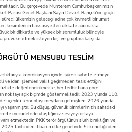
şımaktadır. Bu çerçevede Muhterem Cumhurbaşkanımızın
reket Partisi Genel Başkanı Sayın Devlet Bahçeli’nin güçlü
 süreci, ülkemizin geleceği adına çok kıymetli bir umut
m kesimlerinin hassasiyetleri dikkate alınmakta,
büyük bir dikkatle ve yüksek bir sorumluluk bilinciyle
i provoke etmek isteyen kişi ve gruplara karşı da
 ÖRGÜTÜ MENSUBU TESLİM
cılıklarıyla koordinasyon içinde, süreci sabote etmeye
dli ve idari işlemleri vakit geçirmeden tesis ettiğini
itizlikle değerlendirilmekte, her tedbir buna göre
nen noktayı açık biçimde göstermektedir. 2023 yılında 118,
et içerikli terör olayı meydana gelmişken, 2026 yılında
ayı yaşanmıştır. Bu düşüş, güvenlik birimlerimizin sahadaki
 terörle mücadelede ulaştığımız seviyeyi ortaya
am etmektedir. PKK terör örgütünün silah bıraktığını ve
s 2025 tarihinden itibaren ülke genelinde 5’i kendiliğinden