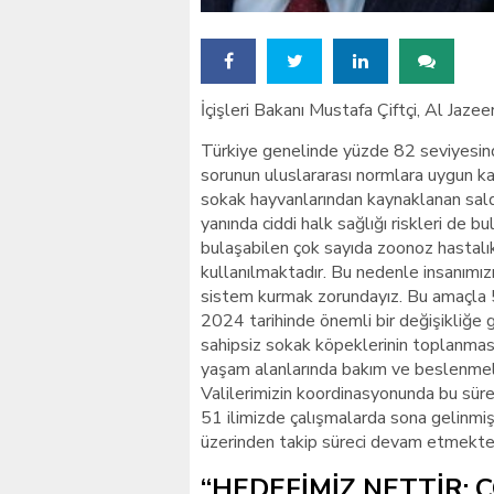
İçişleri Bakanı Mustafa Çiftçi, Al Jaz
Türkiye genelinde yüzde 82 seviyesind
sorunun uluslararası normlara uygun kal
sokak hayvanlarından kaynaklanan saldırı
yanında ciddi halk sağlığı riskleri de 
bulaşabilen çok sayıda zoonoz hastalı
kullanılmaktadır. Bu nedenle insanımızı
sistem kurmak zorundayız. Bu amaçla
2024 tarihinde önemli bir değişikliğe gid
sahipsiz sokak köpeklerinin toplanması,
yaşam alanlarında bakım ve beslenmeler
Valilerimizin koordinasyonunda bu sürec
51 ilimizde çalışmalarda sona gelinmiş
üzerinden takip süreci devam etmekted
“HEDEFİMİZ NETTİR;