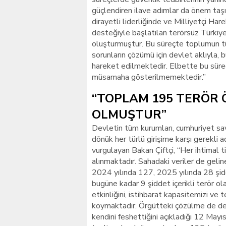
güçlendiren ilave adımlar da önem ta
dirayetli liderliğinde ve Milliyetçi Ha
desteğiyle başlatılan terörsüz Türkiye
oluşturmuştur. Bu süreçte toplumun tü
sorunların çözümü için devlet aklıyla, 
hareket edilmektedir. Elbette bu sürec
müsamaha gösterilmemektedir.”
“TOPLAM 195 TERÖR
OLMUŞTUR”
Devletin tüm kurumları, cumhuriyet sav
dönük her türlü girişime karşı gerekli a
vurgulayan Bakan Çiftçi, “Her ihtimal t
alınmaktadır. Sahadaki veriler de geli
2024 yılında 127, 2025 yılında 28 şidd
bugüne kadar 9 şiddet içerikli terör ol
etkinliğini, istihbarat kapasitemizi ve
koymaktadır. Örgütteki çözülme de dev
kendini feshettiğini açıkladığı 12 Mayı