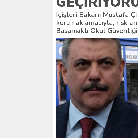
GEÇIRIYOR
İstanbul’daki okullar içi
İçişleri Bakanı Mustafa Çi
korumak amacıyla; risk ana
Basamaklı Okul Güvenliği 