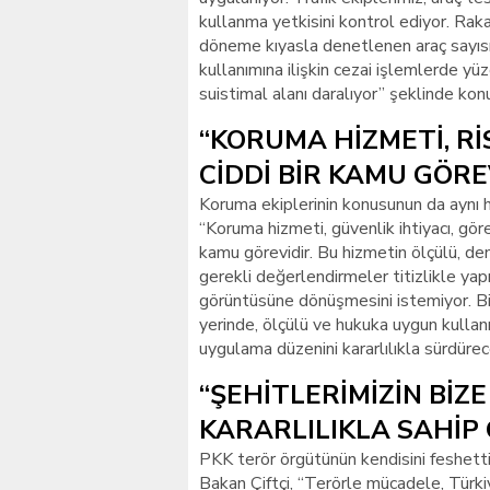
kullanma yetkisini kontrol ediyor. Rak
döneme kıyasla denetlenen araç sayısı
kullanımına ilişkin cezai işlemlerde y
suistimal alanı daralıyor” şeklinde kon
“KORUMA HİZMETİ, R
CİDDİ BİR KAMU GÖRE
Koruma ekiplerinin konusunun da aynı h
“Koruma hizmeti, güvenlik ihtiyacı, göre
kamu görevidir. Bu hizmetin ölçülü, de
gerekli değerlendirmeler titizlikle yap
görüntüsüne dönüşmesini istemiyor. Bi
yerinde, ölçülü ve hukuka uygun kullanı
uygulama düzenini kararlılıkla sürdüre
“ŞEHİTLERİMİZİN BİZ
KARARLILIKLA SAHİP 
PKK terör örgütünün kendisini feshetti
Bakan Çiftçi, “Terörle mücadele, Türkiy