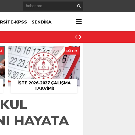
RSİTE-KPSS
SENDİKA
Lİ
EĞİTİM
İŞTE 2026-2027 ÇALIŞMA
TAKVIMI!
OKUL
NI HAYATA