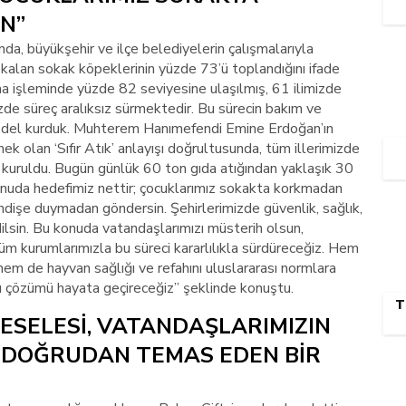
N”
da, büyükşehir ve ilçe belediyelerin çalışmalarıyla
kalan sokak köpeklerinin yüzde 73’ü toplandığını ifade
a işleminde yüzde 82 seviyesine ulaşılmış, 61 ilimizde
zde süreç aralıksız sürmektedir. Bu sürecin bakım ve
del kurduk. Muhterem Hanımefendi Emine Erdoğan’ın
k olan ‘Sıfır Atık’ anlayışı doğrultusunda, tüm illerimizde
ri kuruldu. Bugün günlük 60 ton gıda atığından yaklaşık 30
onuda hedefimiz nettir; çocuklarımız sokakta korkmadan
endişe duymadan göndersin. Şehirlerimizde güvenlik, sağlık,
lsin. Bu konuda vatandaşlarımızı müsterih olsun,
i tüm kurumlarımızla bu süreci kararlılıkla sürdüreceğiz. Hem
hem de hayvan sağlığı ve refahını uluslararası normlara
cı çözümü hayata geçireceğiz” şeklinde konuştu.
T
ESELESİ, VATANDAŞLARIMIZIN
DOĞRUDAN TEMAS EDEN BİR