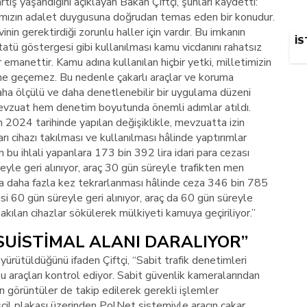
ış yaşandığını açıklayan Bakan Çiftçi, şunları kaydetti:
rımızın adalet duygusuna doğrudan temas eden bir konudur.
vinin gerektirdiği zorunlu haller için vardır. Bu imkanın
İS
 statü göstergesi gibi kullanılması kamu vicdanını rahatsız
 emanettir. Kamu adına kullanılan hiçbir yetki, milletimizin
ne geçemez. Bu nedenle çakarlı araçlar ve koruma
daha ölçülü ve daha denetlenebilir bir uygulama düzeni
evzuat hem denetim boyutunda önemli adımlar atıldı.
 2024 tarihinde yapılan değişiklikle, mevzuatta izin
arı cihazı takılması ve kullanılması hâlinde yaptırımlar
n bu ihlali yapanlara 173 bin 392 lira idari para cezası
eyle geri alınıyor, araç 30 gün süreyle trafikten men
i veya daha fazla kez tekrarlanması hâlinde ceza 346 bin 785
si 60 gün süreyle geri alınıyor, araç da 60 gün süreyle
takılan cihazlar sökülerek mülkiyeti kamuya geçiriliyor.”
SUİSTİMAL ALANI DARALIYOR”
ürütüldüğünü ifaden Çiftçi, “Sabit trafik denetimleri
bu araçları kontrol ediyor. Sabit güvenlik kameralarından
n görüntüler de takip edilerek gerekli işlemler
escil plakası üzerinden PolNet sistemiyle aracın çakar