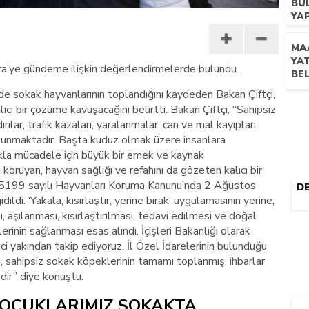
BU
YA
MA
YA
eera’ye gündeme ilişkin değerlendirmelerde bulundu.
BE
e sokak hayvanlarının toplandığını kaydeden Bakan Çiftçi,
ıcı bir çözüme kavuşacağını belirtti. Bakan Çiftçi, “Sahipsiz
lar, trafik kazaları, yaralanmalar, can ve mal kayıpları
bulunmaktadır. Başta kuduz olmak üzere insanlara
kla mücadele için büyük bir emek ve kaynak
 koruyan, hayvan sağlığı ve refahını da gözeten kalıcı bir
 5199 sayılı Hayvanları Koruma Kanunu’nda 2 Ağustos
DE
ildi. ‘Yakala, kısırlaştır, yerine bırak’ uygulamasının yerine,
 aşılanması, kısırlaştırılması, tedavi edilmesi ve doğal
inin sağlanması esas alındı. İçişleri Bakanlığı olarak
i yakından takip ediyoruz. İl Özel İdarelerinin bulunduğu
, sahipsiz sokak köpeklerinin tamamı toplanmış, ihbarlar
ir” diye konuştu.
 ÇOCUKLARIMIZ SOKAKTA