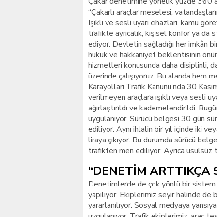
Çakar denetimine yönelik yüzde 360 art
“Çakarlı araçlar meselesi, vatandaşla
Işıklı ve sesli uyarı cihazları, kamu göre
trafikte ayrıcalık, kişisel konfor ya da
ediyor. Devletin sağladığı her imkân bir
hukuk ve hakkaniyet beklentisinin önü
hizmetleri konusunda daha disiplinli, 
üzerinde çalışıyoruz. Bu alanda hem m
Karayolları Trafik Kanunu’nda 30 Kasım
verilmeyen araçlara ışıklı veya sesli uy
ağırlaştırıldı ve kademelendirildi. Bugü
uygulanıyor. Sürücü belgesi 30 gün sür
ediliyor. Aynı ihlalin bir yıl içinde ik
liraya çıkıyor. Bu durumda sürücü belge
trafikten men ediliyor. Ayrıca usulsüz 
“DENETİM ARTTIKÇA 
Denetimlerde de çok yönlü bir sistem y
yapılıyor. Ekiplerimiz seyir halinde de 
yararlanılıyor. Sosyal medyaya yansıya
uygulanıyor. Trafik ekiplerimiz, araç t