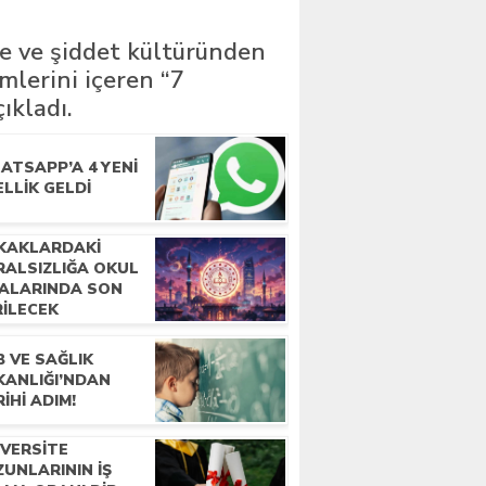
şme ve şiddet kültüründen
mlerini içeren “7
ıkladı.
ATSAPP’A 4 YENI
LLIK GELDI
KAKLARDAKI
RALSIZLIĞA OKUL
RALARINDA SON
RILECEK
 VE SAĞLIK
KANLIĞI’NDAN
IHI ADIM!
IVERSITE
UNLARININ IŞ