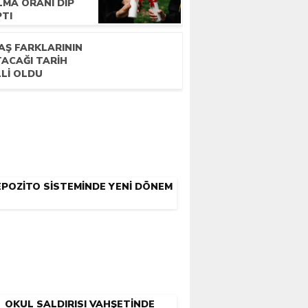
LMA ORANI DIP
PTI
AŞ FARKLARININ
TACAĞI TARIH
LLI OLDU
POZITO SISTEMINDE YENI DÖNEM
OKUL SALDIRISI VAHŞETINDE