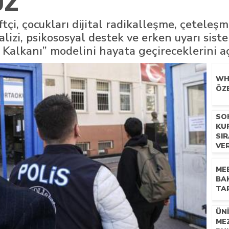
UZ
n mescid talimatı
ftçi, çocukları dijital radikalleşme, çetele
lizi, psikososyal destek ve erken uyarı siste
Kalkanı” modelini hayata geçireceklerini aç
WH
ÖZE
SO
KU
SI
VE
MEB
BA
TAR
ÜN
MEZ