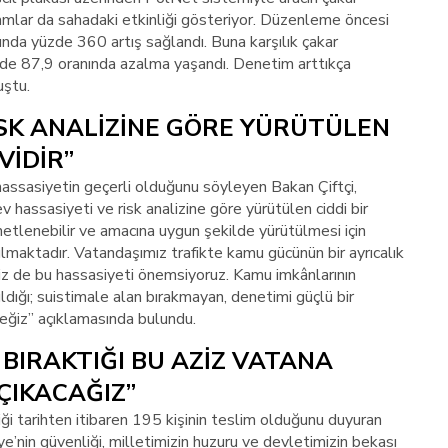
amlar da sahadaki etkinliği gösteriyor. Düzenleme öncesi
nda yüzde 360 artış sağlandı. Buna karşılık çakar
üzde 87,9 oranında azalma yaşandı. Denetim arttıkça
uştu.
İSK ANALİZİNE GÖRE YÜRÜTÜLEN
VİDİR”
assasiyetin geçerli olduğunu söyleyen Bakan Çiftçi,
v hassasiyeti ve risk analizine göre yürütülen ciddi bir
netlenebilir ve amacına uygun şekilde yürütülmesi için
ılmaktadır. Vatandaşımız trafikte kamu gücünün bir ayrıcalık
z de bu hassasiyeti önemsiyoruz. Kamu imkânlarının
ldığı; suistimale alan bırakmayan, denetimi güçlü bir
ceğiz” açıklamasında bulundu.
E BIRAKTIĞI BU AZİZ VATANA
ÇIKACAĞIZ”
ği tarihten itibaren 195 kişinin teslim olduğunu duyuran
e’nin güvenliği, milletimizin huzuru ve devletimizin bekası