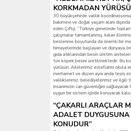
KORKMADAN YÜRÜSÜ
30 büyükşehirde valilik koordinasyonun
bakımevi ve doğal yaşam alanı dışında 
eden Çiftçi, “Türkiye genelinde toplam
çalışmalar tamamlanmış, kalan illerimi
beslenme boyutunda da önemli bir mo
himayelerinde başlayan ve dünyaya örne
gıda atıklarından besin üretim ünitele
ton köpek besini üretilmektedir. Bu k
yürüsün. Ailelerimiz evlatlarını okula 
merhamet ve düzen aynı anda tesis edi
valiliklerimiz, belediyelerimiz ve ilgil
insanımızın can güvenliğini sağlayacak 
uygun bir sistem içinde koruyacak kalı
“ÇAKARLI ARAÇLAR M
ADALET DUYGUSUNA 
KONUDUR”