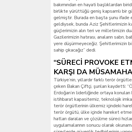
bakımından en hayati başlıklardan biri
birlikte yürüttüğü geniş kapsamlı bir 
gelmiştir. Burada en başta şunu ifade
geldiysek, bunda Aziz Şehitlerimizin ka
güçlerimizin alın teri ve milletimizin d
Gazilerimizin hatırası, anaların sabrı, b
yere düşürmeyeceğiz. Şehitlerimizin bize
sahip çıkacağız” dedi.
“SÜRECİ PROVOKE ET
KARŞI DA MÜSAMAHA
Türkiye’nin, yıllardır farklı terör örgü
çeken Bakan Çiftçi, şunları kaydetti: 
Erdoğan’ın liderliğinde ortaya konulan 
istihbarat kapasitemiz, teknolojik imk
terör örgütlerinin ülkemiz içindeki har
terör örgütü, ülke içinde hareket etme
hatları daralan ve çözülme süreci hızla
uygulamalarının sonucu olarak okunama
süreçlerde güvenlik tedbirlerinin yanı