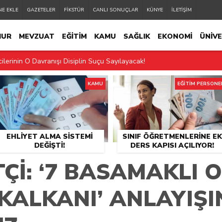
NE EKLE
GAZETELER
FİKSTÜR
CANLI SONUÇLAR
KÜNYE
İLETİŞİM
MUR
MEVZUAT
EĞİTİM
KAMU
SAĞLIK
EKONOMİ
ÜNİVE
ilerinin O Davranışı Disiplin Suçu Sayılayacak!
ELİ
EĞİTİM PERSONELİ
2.MANŞET
SON DAKİKA
2-36 Mesai Sistemine Geçiyor!
KAMU
EĞİTİM PERSONE
 İçin Devamsızlık Şartı Geldi
 Ders Sistemi Değişti
EHLIYET ALMA SISTEMI
SINIF ÖĞRETMENLERINE EK
görevi
DEĞIŞTI!
DERS KAPISI AÇILIYOR!
in Dikkat Etmesi Gereken 10 Kural
ÇI: ‘7 BASAMAKLI 
l Medya Uyarısı!
KALKANI’ ANLAYIŞI
 dönemi başlıyor
tan değişti