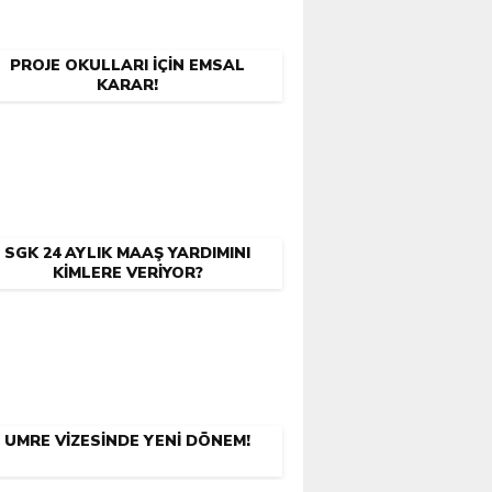
PROJE OKULLARI İÇIN EMSAL
KARAR!
SGK 24 AYLIK MAAŞ YARDIMINI
KIMLERE VERIYOR?
UMRE VIZESINDE YENI DÖNEM!