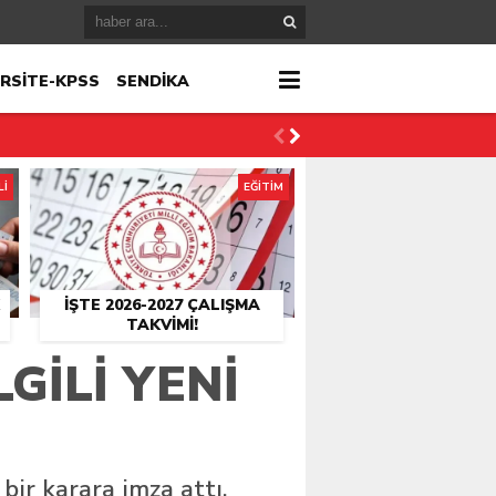
RSİTE-KPSS
SENDİKA
Lİ
EĞİTİM
İŞTE 2026-2027 ÇALIŞMA
TAKVIMI!
GILI YENI
bir karara imza attı.