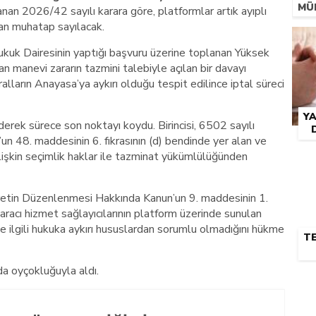
MÜ
an 2026/42 sayılı karara göre, platformlar artık ayıplı
MIM
dan muhatap sayılacak.
IÇI
GE
uk Dairesinin yaptığı başvuru üzerine toplanan Yüksek
n manevi zararın tazmini talebiyle açılan bir davayı
alların Anayasa’ya aykırı olduğu tespit edilince iptal süreci
Y
erek sürece son noktayı koydu. Birincisi, 6502 sayılı
n 48. maddesinin 6. fıkrasının (d) bendinde yer alan ve
 ilişkin seçimlik haklar ile tazminat yükümlülüğünden
caretin Düzenlenmesi Hakkında Kanun’un 9. maddesinin 1.
ra, aracı hizmet sağlayıcılarının platform üzerinde sunulan
le ilgili hukuka aykırı hususlardan sorumlu olmadığını hükme
TE
da oyçokluğuyla aldı.