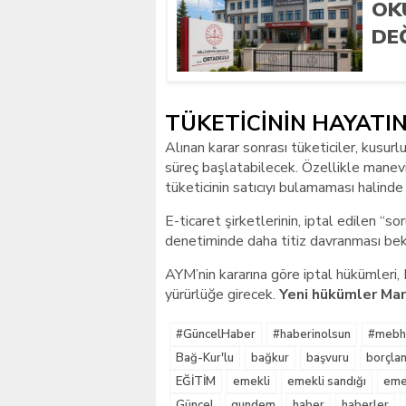
OK
DE
TÜKETİCİNİN HAYATI
Alınan karar sonrası tüketiciler, kusur
süreç başlatabilecek. Özellikle manev
tüketicinin satıcıyı bulamaması halin
E-ticaret şirketlerinin, iptal edilen “so
denetiminde daha titiz davranması bek
AYM’nin kararına göre iptal hükümleri,
yürürlüğe girecek.
Yeni hükümler Mar
#GüncelHaber
#haberinolsun
#mebha
Bağ-Kur'lu
bağkur
başvuru
borçla
EĞİTİM
emekli
emekli sandığı
emek
Güncel
gundem
haber
haberler