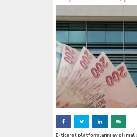
İstanbul’daki okullar içi
E-ticaret platformlarını ayıplı m