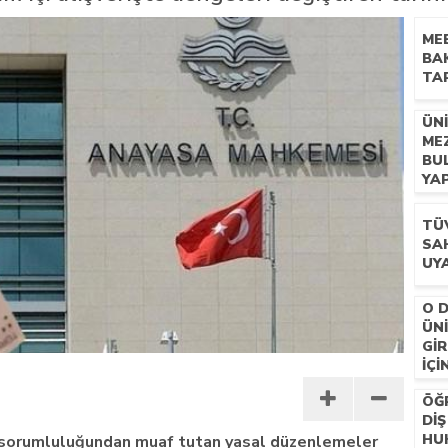
n mescid talimatı
MEB
BA
TAR
ÜN
MEZ
BU
YA
TÜ
SAH
UYA
O 
ÜN
GI
IÇI
ÖĞR
DIŞ
HU
al sorumluluğundan muaf tutan yasal düzenlemeler