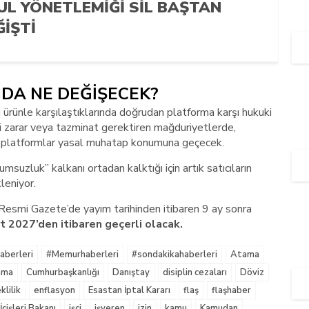
UL YÖNETLEMIĞI SIL BAŞTAN
ĞIŞTI
NDA NE DEĞİŞECEK?
lu ürünle karşılaştıklarında doğrudan platforma karşı hukuki
i zarar veya tazminat gerektiren mağduriyetlerde,
de platformlar yasal muhatap konumuna geçecek.
rumsuzluk” kalkanı ortadan kalktığı için artık satıcıların
leniyor.
 Resmi Gazete’de yayım tarihinden itibaren 9 ay sonra
t 2027’den itibaren geçerli olacak.
berleri
#Memurhaberleri
#sondakikahaberleri
Atama
nma
Cumhurbaşkanlığı
Danıştay
disiplin cezaları
Döviz
lilik
enflasyon
Esastan İptal Kararı
flaş
flaşhaber
İçişleri Bakanı
işçi
işveren
izin
kamu
Kamudan