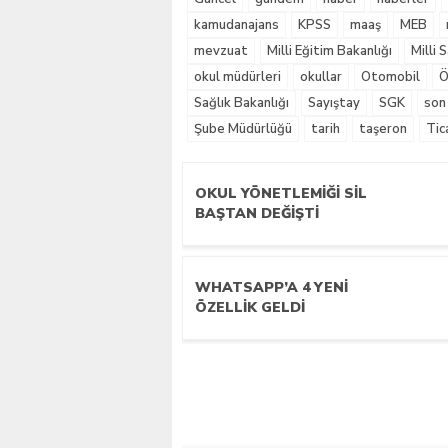
kamudanajans
KPSS
maaş
MEB
mevzuat
Milli Eğitim Bakanlığı
Milli
okul müdürleri
okullar
Otomobil
Ö
Sağlık Bakanlığı
Sayıştay
SGK
son
Şube Müdürlüğü
tarih
taşeron
Tic
OKUL YÖNETLEMIĞI SIL
BAŞTAN DEĞIŞTI
WHATSAPP’A 4 YENI
ÖZELLIK GELDI