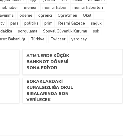
mebhaber
memur
memur haber
memur haberleri
 Savunma
ödeme
öğrenci
Öğretmen
Okul
tv
para
politika
prim
Resmi Gazete
sağlık
 dakika
sorgulama
Sosyal Güvenlik Kurumu
ssk
aret Bakanlığı
Türkiye
Twitter
yargıtay
ATM’LERDE KÜÇÜK
BANKNOT DÖNEMI
SONA ERIYOR
SOKAKLARDAKI
KURALSIZLIĞA OKUL
SIRALARINDA SON
VERILECEK