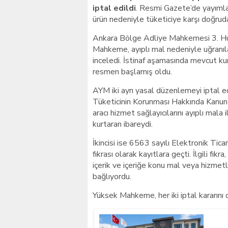
iptal edildi
. Resmi Gazete’de yayımlan
ürün nedeniyle tüketiciye karşı doğru
Ankara Bölge Adliye Mahkemesi 3. Huk
Mahkeme, ayıplı mal nedeniyle uğranıla
inceledi. İstinaf aşamasında mevcut kur
resmen başlamış oldu.
AYM iki ayrı yasal düzenlemeyi iptal ed
Tüketicinin Korunması Hakkında Kanun’u
aracı hizmet sağlayıcılarını ayıplı mala
kurtaran ibareydi.
İkincisi ise 6563 sayılı Elektronik Ti
fıkrası olarak kayıtlara geçti. İlgili fık
içerik ve içeriğe konu mal veya hizmet
bağlıyordu.
Yüksek Mahkeme, her iki iptal kararını 