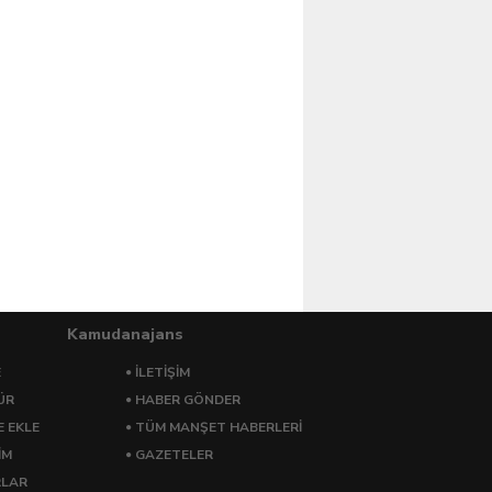
Kamudanajans
E
İLETİŞİM
ÜR
HABER GÖNDER
E EKLE
TÜM MANŞET HABERLERİ
İM
GAZETELER
RLAR