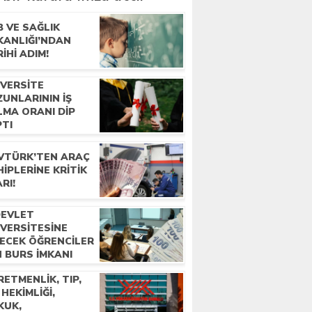
 VE SAĞLIK
KANLIĞI’NDAN
IHI ADIM!
IVERSITE
UNLARININ IŞ
LMA ORANI DIP
PTI
VTÜRK’TEN ARAÇ
IPLERINE KRITIK
RI!
DEVLET
IVERSITESINE
RECEK ÖĞRENCILER
N BURS IMKANI
ETMENLIK, TIP,
 HEKIMLIĞI,
KUK,