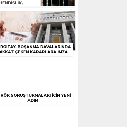
HENDISLIK,
ARLIK, ECZACILIK
N KAÇ SIRALAMA
REKIYOR?
ARGITAY, BOŞANMA DAVALARINDA
DIKKAT ÇEKEN KARARLARA IMZA
ATTI!
RÖR SORUŞTURMALARI IÇIN YENI
ADIM